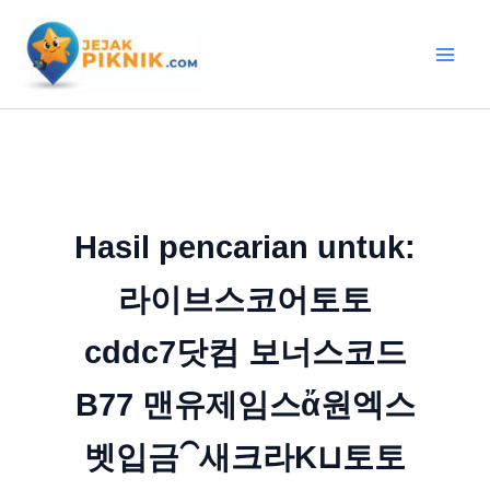
Lewati
ke
konten
Hasil pencarian untuk:
라이브스코어토토
cddc7닷컴 보너스코드
B77 맨유제임스ἄ원엑스
벳입금⁀새크라K⊔토토