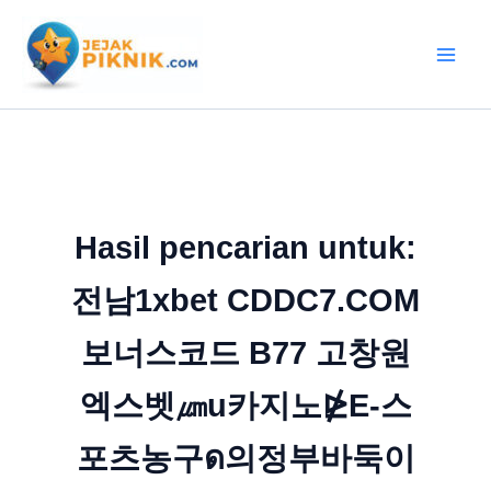
Lewati
ke
konten
Hasil pencarian untuk:
전남1xbet CDDC7.COM
보너스코드 B77 고창원
엑스벳㎛u카지노⋭E-스
포츠농구ด의정부바둑이