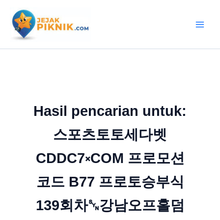
Lewati
ke
konten
Hasil pencarian untuk:
스포츠토토세다벳
CDDC7༝COM 프로모션
코드 B77 프로토승부식
139회차␖강남오프홀덤