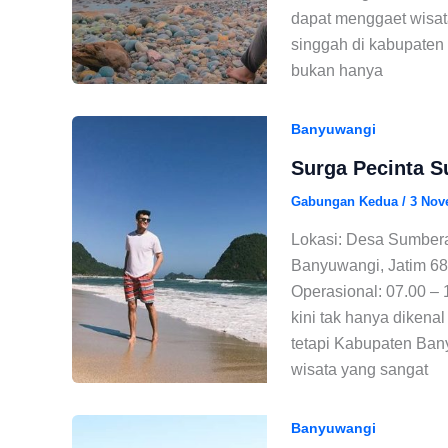
dapat menggaet wisat
singgah di kabupaten
bukan hanya
Banyuwangi
Surga Pecinta S
Gabungan Kedua
/
3 Nov
Lokasi: Desa Sumber
Banyuwangi, Jatim 684
Operasional: 07.00 – 
kini tak hanya dikena
tetapi Kabupaten Bany
wisata yang sangat
Banyuwangi