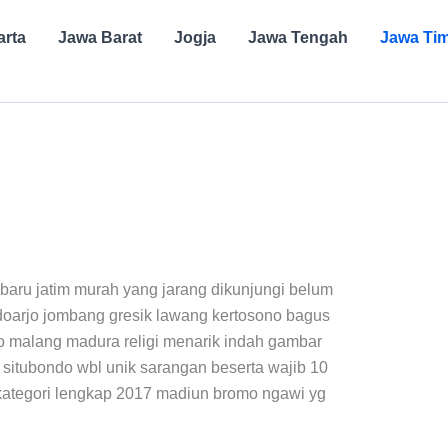
arta
Jawa Barat
Jogja
Jawa Tengah
Jawa Ti
 baru jatim murah yang jarang dikunjungi belum
idoarjo jombang gresik lawang kertosono bagus
o malang madura religi menarik indah gambar
situbondo wbl unik sarangan beserta wajib 10
kategori lengkap 2017 madiun bromo ngawi yg