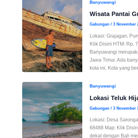
Banyuwangi
Wisata Pantai G
Gabungan
/
3 November 
Lokasi: Grajagan, Pu
Klik Disini HTM: Rp. 
Banyuwangi merupakan
Jawa Timur. Ada banya
kota ini. Kota yang be
Banyuwangi
Lokasi Teluk Hij
Gabungan
/
3 November 
Lokasi: Desa Saronga
68488 Map: Klik Disin
dekat dengan Bali me