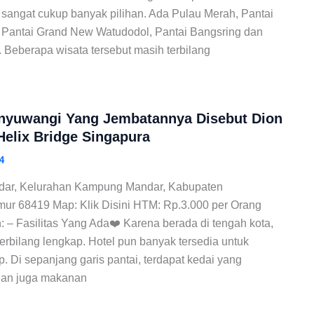
ngat cukup banyak pilihan. Ada Pulau Merah, Pantai
o, Pantai Grand New Watudodol, Pantai Bangsring dan
 Beberapa wisata tersebut masih terbilang
nyuwangi Yang Jembatannya Disebut Dion
Helix Bridge Singapura
4
ar, Kelurahan Kampung Mandar, Kabupaten
ur 68419 Map: Klik Disini HTM: Rp.3.000 per Orang
: – Fasilitas Yang Ada❤️ Karena berada di tengah kota,
terbilang lengkap. Hotel pun banyak tersedia untuk
 Di sepanjang garis pantai, terdapat kedai yang
gan juga makanan