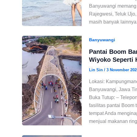
Banyuwangi memang sa
Rajegwesi, Teluk IJj
masih banyak lainnya.
Banyuwangi
Pantai Boom Ba
Wiyoko Seperti 
Lin Sin
/
3 November 202
Lokasi: Kampungmand
Banyuwangi, Jawa Tim
Buka Tutup: – Telepon
fasilitas pantai Boom 
tempat Anda menginap.
menjual makanan rin