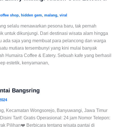
coffee shop
,
hidden gem
,
malang
,
viral
yang selalu menawarkan pesona baru, tak pernah
k untuk dikunjungi. Dari destinasi wisata alam hingga
alu ada saja yang membuat para pelancong dan warga
 satu mutiara tersembunyi yang kini mulai banyak
ah Humaira Coffee & Eatery. Sebuah kafe yang berhasil
p estetik, kenyamanan,
antai Bangsring
2024
ing, Kecamatan Wongsorejo, Banyuwangi, Jawa Timur
Disini Tarif: Gratis Operasional: 24 jam Nomor Telepon:
 Pilihan❤️ Berbicara tentang wisata pantai di