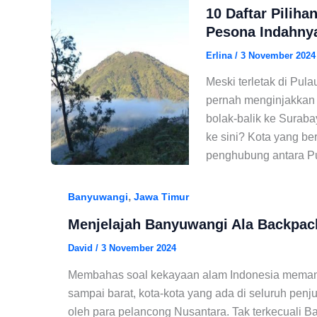
10 Daftar Pilih
Pesona Indahnya
Erlina
/
3 November 2024
Meski terletak di Pul
pernah menginjakkan 
bolak-balik ke Suraba
ke sini? Kota yang be
penghubung antara Pu
,
Banyuwangi
Jawa Timur
Menjelajah Banyuwangi Ala Backpacke
David
/
3 November 2024
Membahas soal kekayaan alam Indonesia memang 
sampai barat, kota-kota yang ada di seluruh penj
oleh para pelancong Nusantara. Tak terkecuali B