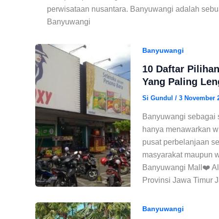
perwisataan nusantara. Banyuwangi adalah sebu
Banyuwangi
Banyuwangi
10 Daftar Pilih
Yang Paling Le
Si Gundul
/
3 November 
Banyuwangi sebagai sa
hanya menawarkan wis
pusat perbelanjaan s
masyarakat maupun wis
Banyuwangi Mall❤️ Al
Provinsi Jawa Timur 
Banyuwangi