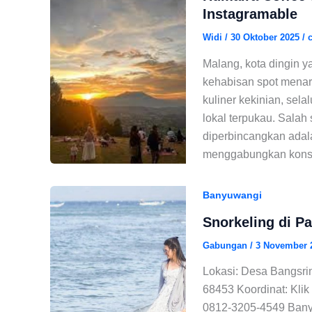
Instagramable
Widi
/
30 Oktober 2025
/
Malang, kota dingin 
kehabisan spot menari
kuliner kekinian, sel
lokal terpukau. Salah
diperbincangkan adal
menggabungkan konse
Banyuwangi
Snorkeling di P
Gabungan
/
3 November 
Lokasi: Desa Bangsr
68453 Koordinat: Klik 
0812-3205-4549 Banyak