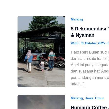
Malang
5 Rekomendasi T
& Nyaman
Widi
/
31 Oktober 2025
/
Halo Rek! Bulan suci
dan salah satu tradis
Apel ini punya segud
dan suasana hati Anda
pemandangan menawan
ada […]
,
Malang
Jawa Timur
Humaira Coffee 