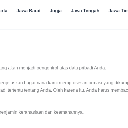
arta
Jawa Barat
Jogja
Jawa Tengah
Jawa Ti
yang akan menjadi pengontrol atas data pribadi Anda.
 menjelaskan bagaimana kami memproses informasi yang dikump
di tertentu tentang Anda. Oleh karena itu, Anda harus memba
k menjamin kerahasiaan dan keamanannya.