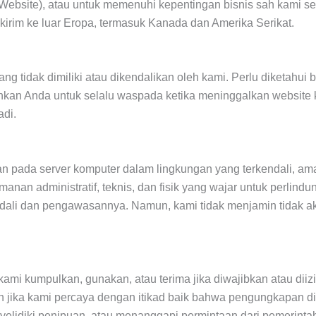
bsite), atau untuk memenuhi kepentingan bisnis sah kami sepe
kirim ke luar Eropa, termasuk Kanada dan Amerika Serikat.
ang tidak dimiliki atau dikendalikan oleh kami. Perlu diketahui
rankan Anda untuk selalu waspada ketika meninggalkan website
di.
 pada server komputer dalam lingkungan yang terkendali, aman
an administratif, teknis, dan fisik yang wajar untuk perlindu
dali dan pengawasannya. Namun, kami tidak menjamin tidak akan
mi kumpulkan, gunakan, atau terima jika diwajibkan atau dii
n jika kami percaya dengan itikad baik bahwa pengungkapan di
elidiki penipuan, atau menanggapi permintaan dari pemerinta