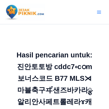
Lewati
ke
konten
Hasil pencarian untuk:
진안토토방 cddc7༚cഠm
보너스코드 B77 MLS⋊
마블축구ヸ샌즈바카라ྩ
알리안사페트롤레라ɤ캐