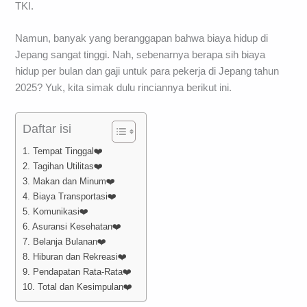
TKI.
Namun, banyak yang beranggapan bahwa biaya hidup di
Jepang sangat tinggi. Nah, sebenarnya berapa sih biaya
hidup per bulan dan gaji untuk para pekerja di Jepang tahun
2025? Yuk, kita simak dulu rinciannya berikut ini.
Daftar isi
1. Tempat Tinggal❤️
2. Tagihan Utilitas❤️
3. Makan dan Minum❤️
4. Biaya Transportasi❤️
5. Komunikasi❤️
6. Asuransi Kesehatan❤️
7. Belanja Bulanan❤️
8. Hiburan dan Rekreasi❤️
9. Pendapatan Rata-Rata❤️
10. Total dan Kesimpulan❤️