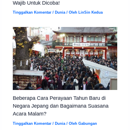
Wajib Untuk Dicoba!
Tinggalkan Komentar
/
Dunia
/ Oleh
LinSin Kedua
Beberapa Cara Perayaan Tahun Baru di
Negara Jepang dan Bagaimana Suasana
Acara Malam?
Tinggalkan Komentar
/
Dunia
/ Oleh
Gabungan