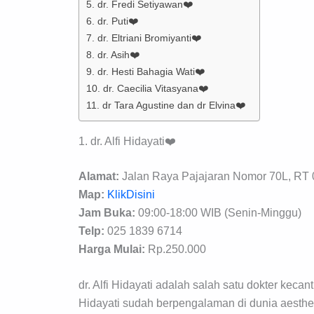
5. dr. Fredi Setiyawan❤️
6. dr. Puti❤️
7. dr. Eltriani Bromiyanti❤️
8. dr. Asih❤️
9. dr. Hesti Bahagia Wati❤️
10. dr. Caecilia Vitasyana❤️
11. dr Tara Agustine dan dr Elvina❤️
1. dr. Alfi Hidayati❤️
Alamat:
Jalan Raya Pajajaran Nomor 70L, RT 
Map:
KlikDisini
Jam Buka:
09:00-18:00 WIB (Senin-Minggu)
Telp:
025 1839 6714
Harga Mulai:
Rp.250.000
dr. Alfi Hidayati adalah salah satu dokter keca
Hidayati sudah berpengalaman di dunia aesthet