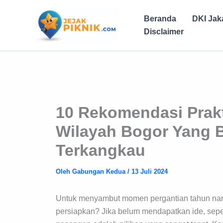
Lewati
ke
Beranda
DKI Jak
konten
Disclaimer
10 Rekomendasi Prakt
Wilayah Bogor Yang 
Terkangkau
Oleh
Gabungan Kedua
/
13 Juli 2024
Untuk menyambut momen pergantian tahun nant
persiapkan? Jika belum mendapatkan ide, seper