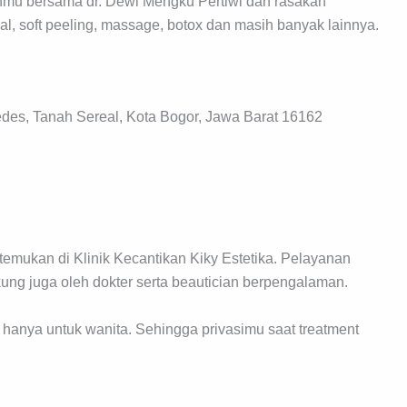
ahmu bersama dr. Dewi Mengku Pertiwi dan rasakan
ial, soft peeling, massage, botox dan masih banyak lainnya.
des, Tanah Sereal, Kota Bogor, Jawa Barat 16162
 temukan di Klinik Kecantikan Kiky Estetika. Pelayanan
ung juga oleh dokter serta beautician berpengalaman.
n hanya untuk wanita. Sehingga privasimu saat treatment