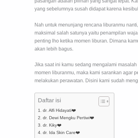
pasangan adalah pilihan yang sangat tepat. Ka
yang sebelumnya susah didapat karena kesibu
Nah untuk menunjang rencana liburanmu nant
maksimal salah satunya yaitu penampilan waj
penting lho ketika momen liburan. Dimana kamu b
akan lebih bagus.
Jika saat ini kamu sedang mengalami masalah
momen liburanmu, maka kami sarankan agar perg
melakukan perawatan. Disini kami sudah meng
Daftar isi
1. dr. Alfi Hidayati❤️
2. dr. Dewi Mengku Pertiwi❤️
3. dr. Kiky❤️
4. dr. Ida Skin Care❤️