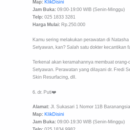
Map:
KlikDisini
Jam Buka:
09:00-19:00 WIB (Senin-Minggu)
Telp:
025 1833 3281
Harga Mulai:
Rp.250.000
Kamu sering melakukan perawatan di Natasha S
Setyawan, kan? Salah satu dokter kecantikan fa
Terkenal akan keramahannya membuat orang-or
Setyawan. Perawatan yang dilayani dr. Fredi Se
Skin Resurfacing, dll.
6. dr. Puti❤️
Alamat:
Jl. Sukasari 1 Nomor 11B Baranangsi
Map:
KlikDisini
Jam Buka:
09:00-19:30 WIB (Senin-Minggu)
Telp:
025 1834 9982