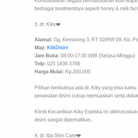
Konsultasikan segala permasalahan kulit waj
berbagai treatmentnya seperti honey & milk fac
3. dr. Kiky❤️
Alamat:
Gg. Kemuning 3, RT 02/RW 09, Kb. Pe
Map:
KlikDisini
Jam Buka:
08:00-17:30 WIB (Selasa-Minggu)
Telp:
025 1836 3786
Harga Mulai:
Rp.200.000
Pilihan berikutnya ada dr. Kiky yang bisa kamu
perawatan disini cukup memuaskan serta diduk
Klinik Kecantikan Kiky Estetika ini dikhususka
disini sangat diperhatikan.
4. dr. Ida Skin Care❤️