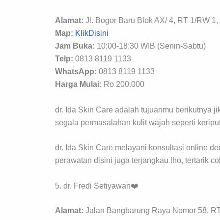
Alamat:
Jl. Bogor Baru Blok AX/ 4, RT 1/RW 1,
Map:
KlikDisini
Jam Buka:
10:00-18:30 WIB (Senin-Sabtu)
Telp:
0813 8119 1133
WhatsApp:
0813 8119 1133
Harga Mulai:
Ro 200.000
dr. Ida Skin Care adalah tujuanmu berikutnya 
segala permasalahan kulit wajah seperti keripu
dr. Ida Skin Care melayani konsultasi online d
perawatan disini juga terjangkau lho, tertarik c
5. dr. Fredi Setiyawan❤️
Alamat:
Jalan Bangbarung Raya Nomor 58, RT 