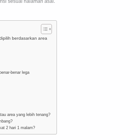
ensi sesuai halaman asal.
ipilih berdasarkan area
benar-benar lega
tau area yang lebih tenang?
embang?
kat 2 hari 1 malam?