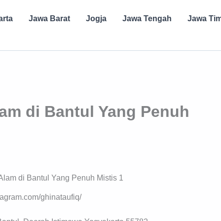
arta
Jawa Barat
Jogja
Jawa Tengah
Jawa Ti
am di Bantul Yang Penuh
stagram.com/ghinataufiq/