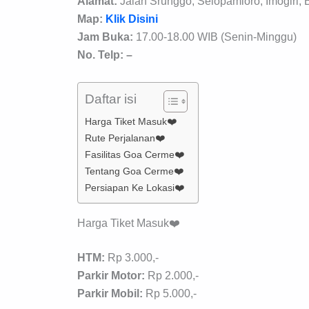
Alamat:
Jalan Srunggo, Selopamioro, Imogiri, 
Map:
Klik Disini
Jam Buka:
17.00-18.00 WIB (Senin-Minggu)
No. Telp: –
Daftar isi
Harga Tiket Masuk❤️
Rute Perjalanan❤️
Fasilitas Goa Cerme❤️
Tentang Goa Cerme❤️
Persiapan Ke Lokasi❤️
Harga Tiket Masuk❤️
HTM:
Rp 3.000,-
Parkir Motor:
Rp 2.000,-
Parkir
Mobil:
Rp 5.000,-