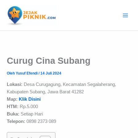
Lewati
ke
konten
Curug Cina Subang
Oleh
Yusuf Efendi
/
14 Juli 2024
Lokasi:
Desa Curugagung, Kecamatan Segalaherang,
Kabupaten Subang, Jawa Barat 41282
Map:
Klik Disini
HTM:
Rp.5.000
Buka:
Setiap Hari
Telepon:
0898 2373 089