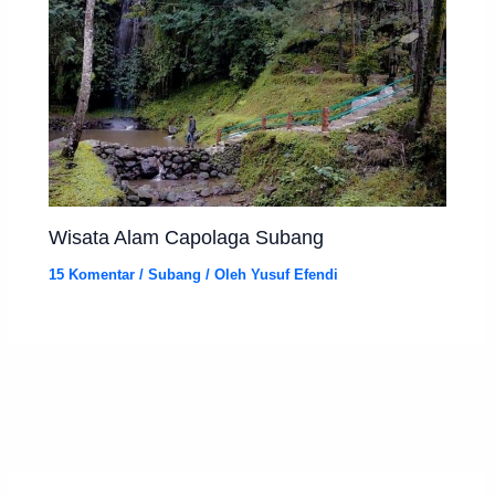
Wisata Alam Capolaga Subang
15 Komentar
/
Subang
/ Oleh
Yusuf Efendi