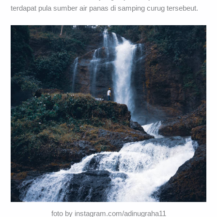
terdapat pula sumber air panas di samping curug tersebeut.
foto by instagram.com/adinugraha11