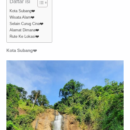
Daftar isi
Kota Subang❤️
Wisata Alam❤️
Selain Curug Cina❤️
Alamat Dimana❤️
Rute Ke Lokasi❤️
Kota Subang
❤️