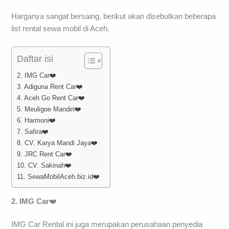
Harganya sangat bersaing, berikut akan disebutkan beberapa
list rental sewa mobil di Aceh.
Daftar isi
2. IMG Car❤️
3. Adiguna Rent Car❤️
4. Aceh Go Rent Car❤️
5. Meuligoe Mandiri❤️
6. Harmoni❤️
7. Safira❤️
8. CV. Karya Mandi Jaya❤️
9. JRC Rent Car❤️
10. CV. Sakinah❤️
11. SewaMobilAceh.biz.id❤️
2. IMG Car
❤️
IMG Car Rental ini juga merupakan perusahaan penyedia