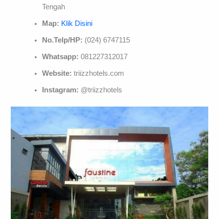
Tengah
Map:
Klik Disini
No.Telp/HP:
(024) 6747115
Whatsapp:
081227312017
Website:
triizzhotels.com
Instagram:
@triizzhotels