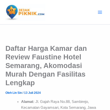
Lewati
ke
konten
Daftar Harga Kamar dan
Review Faustine Hotel
Semarang, Akomodasi
Murah Dengan Fasilitas
Lengkap
Oleh
Lin Sin
/
13 Juli 2024
Alamat:
Jl. Gajah Raya No.88, Sambirejo,
Kecamatan Gayamsari, Kota Semarang, Jawa