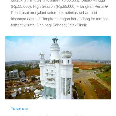
Masuk (HTM): Senin-Jumat (Rp.50.000), Sabtu-Minggu
(Rp.55.000), High Season (Rp.65.000) Hilangkan Penat❤️
Penat usai menjalani setumpuk rutinitas sehari-hari
biasanya dapat dihilangkan dengan bertandang ke tempat-
tempat wisata. Dan bagi Sahabat JejakPiknik
Tangerang