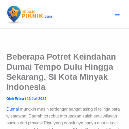
Lewati
ke
konten
Beberapa Potret Keindahan
Dumai Tempo Dulu Hingga
Sekarang, Si Kota Minyak
Indonesia
Oleh
Erlina
/
13 Juli 2024
Dumai
mungkin masih terdengar sangat asing di telinga para
wisatawan. Daerah tersebut merupakan salah satu wilayah
bagian dari provinsi Riau yang dahulunya hanya dusun kecil