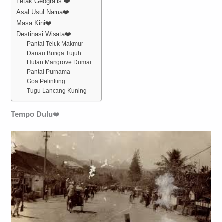
Letak Geografis ❤️
Asal Usul Nama❤️
Masa Kini❤️
Destinasi Wisata❤️
Pantai Teluk Makmur
Danau Bunga Tujuh
Hutan Mangrove Dumai
Pantai Purnama
Goa Pelintung
Tugu Lancang Kuning
Tempo Dulu
❤️