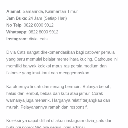
Alamat
: Samarinda, Kalimantan Timur
Jam Buka
: 24 Jam (Setiap Hari)
No Telp
: 0822 8000 9912
Whatsapp
: 0822 8000 9912
Instagram:
divia_cats
Divia Cats sangat direkomendasikan bagi catlover pemula
yang baru memulai belajar memelihara kucing. Cathouse ini
memiliki banyak koleksi mpus ras persia medium dan
flatnose yang imut-imut nan menggemaskan.
Karakternya lincah dan senang bermain. Bulunya bersih,
halus dan lembut, bebas dari kutu atau jamur. Corak
warnanya juga menarik. Harganya relatif terjangkau dan
murah. Pelayanannya ramah dan responsif.
Koleksinya dapat dilihat di akun instagram divia_cats dan
hubungi nomor WA bila serius ingin adopsi.