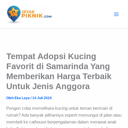
Lewati
ke
konten
Tempat Adopsi Kucing
Favorit di Samarinda Yang
Memberikan Harga Terbaik
Untuk Jenis Anggora
Oleh
Eka Laya
/
14 Juli 2024
Pengen coba memelihara kucing untuk teman bermain di
rumah? Ada banyak pilihannya seperti memungut di jalan atau
membeli ke cathouse berpengalaman dalam merawat anak