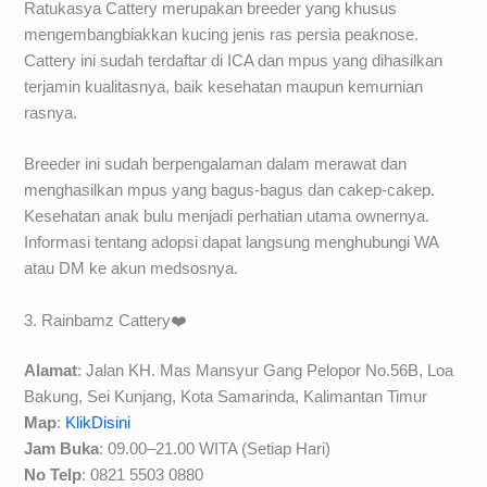
Ratukasya Cattery merupakan breeder yang khusus
mengembangbiakkan kucing jenis ras persia peaknose.
Cattery ini sudah terdaftar di ICA dan mpus yang dihasilkan
terjamin kualitasnya, baik kesehatan maupun kemurnian
rasnya.
Breeder ini sudah berpengalaman dalam merawat dan
menghasilkan mpus yang bagus-bagus dan cakep-cakep.
Kesehatan anak bulu menjadi perhatian utama ownernya.
Informasi tentang adopsi dapat langsung menghubungi WA
atau DM ke akun medsosnya.
3. Rainbamz Cattery❤️
Alamat
: Jalan KH. Mas Mansyur Gang Pelopor No.56B, Loa
Bakung, Sei Kunjang, Kota Samarinda, Kalimantan Timur
Map
:
KlikDisini
Jam Buka
: 09.00–21.00 WITA (Setiap Hari)
No Telp
: 0821 5503 0880