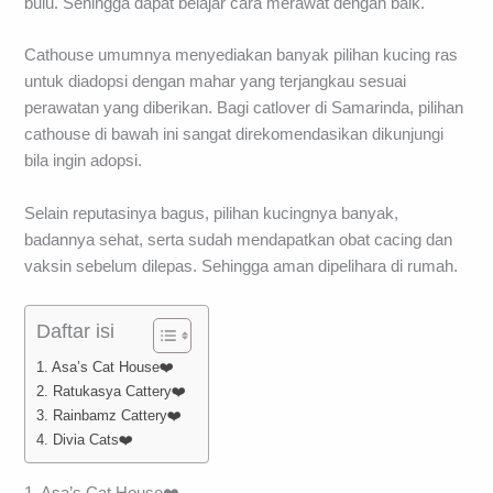
bulu. Sehingga dapat belajar cara merawat dengan baik.
Cathouse umumnya menyediakan banyak pilihan kucing ras
untuk diadopsi dengan mahar yang terjangkau sesuai
perawatan yang diberikan. Bagi catlover di Samarinda, pilihan
cathouse di bawah ini sangat direkomendasikan dikunjungi
bila ingin adopsi.
Selain reputasinya bagus, pilihan kucingnya banyak,
badannya sehat, serta sudah mendapatkan obat cacing dan
vaksin sebelum dilepas. Sehingga aman dipelihara di rumah.
Daftar isi
1. Asa’s Cat House❤️
2. Ratukasya Cattery❤️
3. Rainbamz Cattery❤️
4. Divia Cats❤️
1. Asa’s Cat House❤️