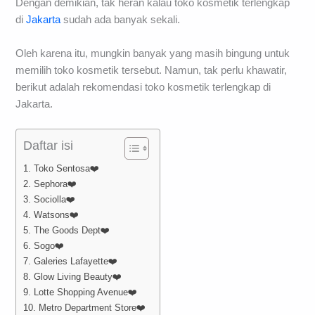
Dengan demikian, tak heran kalau toko kosmetik terlengkap
di
Jakarta
sudah ada banyak sekali.
Oleh karena itu, mungkin banyak yang masih bingung untuk
memilih toko kosmetik tersebut. Namun, tak perlu khawatir,
berikut adalah rekomendasi toko kosmetik terlengkap di
Jakarta.
Daftar isi
1. Toko Sentosa❤️
2. Sephora❤️
3. Sociolla❤️
4. Watsons❤️
5. The Goods Dept❤️
6. Sogo❤️
7. Galeries Lafayette❤️
8. Glow Living Beauty❤️
9. Lotte Shopping Avenue❤️
10. Metro Department Store❤️