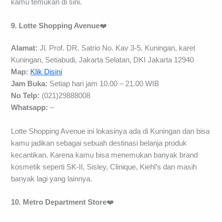
kamu temukan di sini.
9. Lotte Shopping Avenue
❤️
Alamat:
Jl. Prof. DR. Satrio No. Kav 3-5, Kuningan, karet
Kuningan, Setiabudi, Jakarta Selatan, DKI Jakarta 12940
Map:
Klik Disini
Jam Buka:
Setiap hari jam 10.00 – 21.00 WIB
No Telp:
(021)29888008
Whatsapp:
–
Lotte Shopping Avenue ini lokasinya ada di Kuningan dan bisa
kamu jadikan sebagai sebuah destinasi belanja produk
kecantikan. Karena kamu bisa menemukan banyak brand
kosmetik seperti SK-II, Sisley, Clinique, Kiehl’s dan masih
banyak lagi yang lainnya.
10. Metro Department Store
❤️