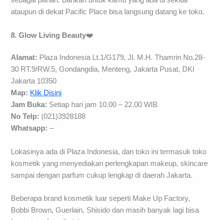
sebagai pilihan. Bahkan untuk kamu yang ada di sekitar
ataupun di dekat Pacific Place bisa langsung datang ke toko.
8. Glow Living Beauty
❤️
Alamat:
Plaza Indonesia Lt.1/G179, Jl. M.H. Thamrin No.28-
30 RT.9/RW.5, Gondangdia, Menteng, Jakarta Pusat, DKI
Jakarta 10350
Map:
Klik Disini
Jam Buka:
Setiap hari jam 10.00 – 22.00 WIB
No Telp:
(021)3928188
Whatsapp:
–
Lokasinya ada di Plaza Indonesia, dan toko ini termasuk toko
kosmetik yang menyediakan perlengkapan makeup, skincare
sampai dengan parfum cukup lengkap di daerah Jakarta.
Beberapa brand kosmetik luar seperti Make Up Factory,
Bobbi Brown, Guerlain, Shisido dan masih banyak lagi bisa