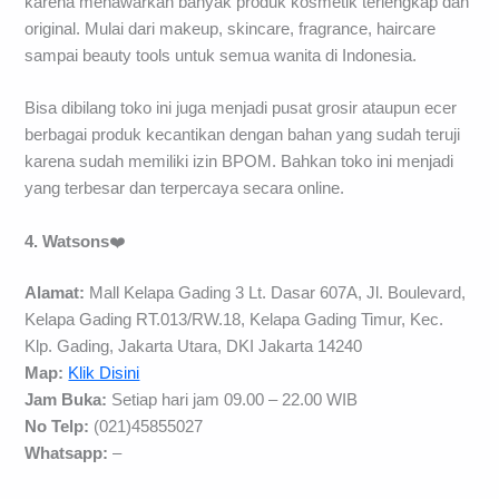
karena menawarkan banyak produk kosmetik terlengkap dan
original. Mulai dari makeup, skincare, fragrance, haircare
sampai beauty tools untuk semua wanita di Indonesia.
Bisa dibilang toko ini juga menjadi pusat grosir ataupun ecer
berbagai produk kecantikan dengan bahan yang sudah teruji
karena sudah memiliki izin BPOM. Bahkan toko ini menjadi
yang terbesar dan terpercaya secara online.
4. Watsons
❤️
Alamat:
Mall Kelapa Gading 3 Lt. Dasar 607A, Jl. Boulevard,
Kelapa Gading RT.013/RW.18, Kelapa Gading Timur, Kec.
Klp. Gading, Jakarta Utara, DKI Jakarta 14240
Map:
Klik Disini
Jam Buka:
Setiap hari jam 09.00 – 22.00 WIB
No Telp:
(021)45855027
Whatsapp:
–