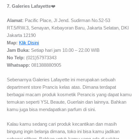
7. Galeries Lafayette
❤️
Alamat:
Pacific Place, Jl Jend. Sudirman No.52-53
RT.5/RW.3, Senayan, Kebayoran Baru, Jakarta Selatan, DKI
Jakarta 12190
Map:
Klik Disini
Jam Buka:
Setiap hari jam 10.00 – 22.00 WIB
No Telp:
(021)57973343
Whatsapp:
081388880905
Sebenarnya Galeries Lafayette ini merupakan sebuah
department store Prancis kelas atas. Dimana terdapat
berbagai macam produk kosmetik Perancis yang dapat kamu
temukan seperti YSL Beaute, Guerlain dan lainnya. Bahkan
kamu juga bisa mendapatkan parfum di sini.
Kalau kamu sedang cari produk kecantikan dan masih
bingung ingin belanja dimana, toko ini bisa kamu jadikan