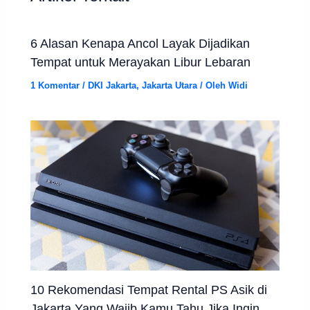
6 Alasan Kenapa Ancol Layak Dijadikan
Tempat untuk Merayakan Libur Lebaran
1 Komentar
/
DKI Jakarta
,
Jakarta Utara
/ Oleh
Widi
10 Rekomendasi Tempat Rental PS Asik di
Jakarta Yang Wajib Kamu Tahu Jika Ingin