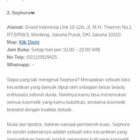
2. Sephora
❤️
Alamat:
Grand Indonesia Unit 10-12A, Jl. M.H. Thamrin No.1
RT.5/RW.5, Menteng, Jakarta Pusat, DKI Jakarta 10310
Map:
Klik Disini
Jam Buka:
Setiap hari jam 10.00 – 22.00 WIB
No Telp:
(021)29929425
Whatsapp:
–
Siapa yang tak mengenal Sephora? Merupakan sebuah toko
kecantikan yang banyak dipuji oleh sebagian besar beauty
enthusiast seluruh dunia. Nantinya kamu bisa menemukan
semua kosmetik yang kamu butuhkan, terutama kosmetik
branded dengan kualitas terbaik.
Mulai dari lipstick, bahkan sampai pembersih kuas. Sephora
ini sendiri sebenarnya adalah sebuah toko kecantikan yang
menyediakan banyak produk perawatan kulit serta kosmetik