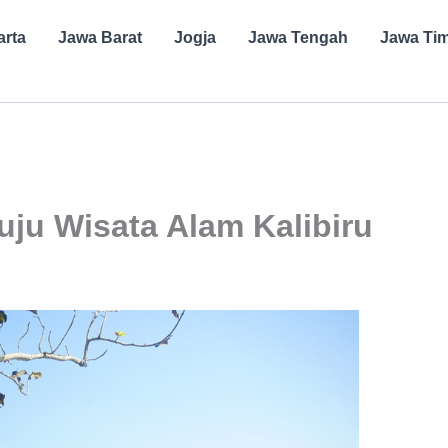
arta
Jawa Barat
Jogja
Jawa Tengah
Jawa Ti
ju Wisata Alam Kalibiru