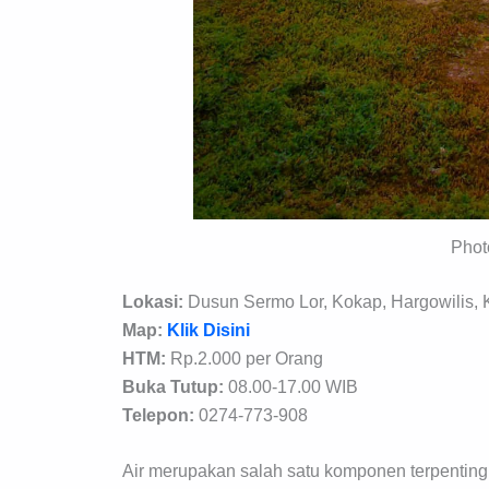
Pho
Lokasi:
Dusun Sermo Lor, Kokap, Hargowilis, 
Map:
Klik Disini
HTM:
Rp.2.000 per Orang
Buka Tutup:
08.00-17.00 WIB
Telepon:
0274-773-908
Air merupakan salah satu komponen terpenting