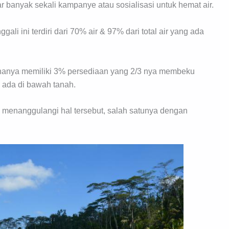
r banyak sekali kampanye atau sosialisasi untuk hemat air.
li ini terdiri dari 70% air & 97% dari total air yang ada
 hanya memiliki 3% persediaan yang 2/3 nya membeku
g ada di bawah tanah.
a menanggulangi hal tersebut, salah satunya dengan