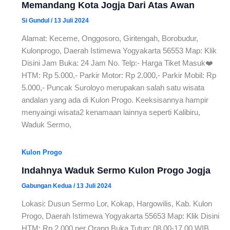
Memandang Kota Jogja Dari Atas Awan
Si Gundul
/
13 Juli 2024
Alamat: Keceme, Onggosoro, Giritengah, Borobudur,
Kulonprogo, Daerah Istimewa Yogyakarta 56553 Map: Klik
Disini Jam Buka: 24 Jam No. Telp:- Harga Tiket Masuk❤️
HTM: Rp 5.000,- Parkir Motor: Rp 2.000,- Parkir Mobil: Rp
5.000,- Puncak Suroloyo merupakan salah satu wisata
andalan yang ada di Kulon Progo. Keeksisannya hampir
menyaingi wisata2 kenamaan lainnya seperti Kalibiru,
Waduk Sermo,
Kulon Progo
Indahnya Waduk Sermo Kulon Progo Jogja
Gabungan Kedua
/
13 Juli 2024
Lokasi: Dusun Sermo Lor, Kokap, Hargowilis, Kab. Kulon
Progo, Daerah Istimewa Yogyakarta 55653 Map: Klik Disini
HTM: Rp.2.000 per Orang Buka Tutup: 08.00-17.00 WIB