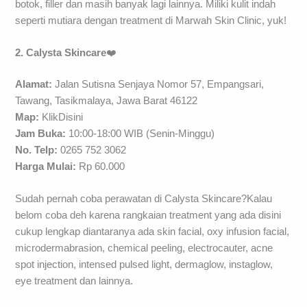
botok, filler dan masih banyak lagi lainnya. Miliki kulit indah
seperti mutiara dengan treatment di Marwah Skin Clinic, yuk!
2. Calysta Skincare
❤️
Alamat:
Jalan Sutisna Senjaya Nomor 57, Empangsari,
Tawang, Tasikmalaya, Jawa Barat 46122
Map:
KlikDisini
Jam Buka:
10:00-18:00 WIB (Senin-Minggu)
No. Telp:
0265 752 3062
H
arga Mulai
:
Rp 60.000
Sudah pernah coba perawatan di Calysta Skincare?Kalau
belom coba deh karena rangkaian treatment yang ada disini
cukup lengkap diantaranya ada skin facial, oxy infusion facial,
microdermabrasion, chemical peeling, electrocauter, acne
spot injection, intensed pulsed light, dermaglow, instaglow,
eye treatment dan lainnya.