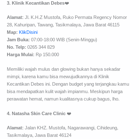
3. Klinik Kecantikan Debes
❤️
Alamat:
Jl. K.H.Z Mustofa, Ruko Permata Regency Nomor
28, Kahuripan, Tawang, Tasikmalaya, Jawa Barat 46115
Map:
KlikDisini
Jam Buka:
07:00-18:00 WIB (Senin-Minggu)
No. Telp:
0265 344 829
H
arga Mulai
:
Rp 150.000
Memiliki wajah mulus dan glowing bukan hanya sekadar
mimpi, karena kamu bisa mewujudkannya di Klinik
Kecantikan Debes ini. Dengan budget yang terjangkau kamu
bisa mendapatkan kulit wajah impianmu. Meskipun harga
perawatan hemat, namun kualitasnya cukup bagus, lho.
4. Natasha Skin Care Clinic
❤️
Alamat:
Jalan KHZ. Mustofa, Nagarawangi, Cihideung,
Tasikmalaya, Jawa Barat 46124