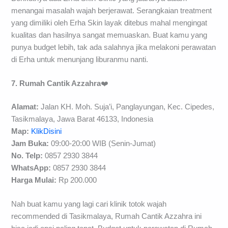
menangai masalah wajah berjerawat. Serangkaian treatment
yang dimiliki oleh Erha Skin layak ditebus mahal mengingat
kualitas dan hasilnya sangat memuaskan. Buat kamu yang
punya budget lebih, tak ada salahnya jika melakoni perawatan
di Erha untuk menunjang liburanmu nanti.
7. Rumah Cantik Azzahra
❤️
Alamat:
Jalan KH. Moh. Suja’i, Panglayungan, Kec. Cipedes,
Tasikmalaya, Jawa Barat 46133, Indonesia
Map:
KlikDisini
Jam Buka:
09:00-20:00 WIB (Senin-Jumat)
No. Telp:
0857 2930 3844
WhatsApp:
0857 2930 3844
H
arga Mulai
:
Rp 200.000
Nah buat kamu yang lagi cari klinik totok wajah
recommended di Tasikmalaya, Rumah Cantik Azzahra ini