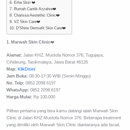
6. Erha Skin ❤️
7. Rumah Cantik Azzahra❤️
8. Charissa Aestethic Clinic❤️
9. VZ Skin Care❤️
10. D’Shine Dermafit Skin Care❤️
1. Marwah Skin Clinic
❤️
Alamat:
Jalan KHZ. Mustofa Nomor 376, Tugujaya,
Cihideung, Tasikmalaya, Jawa Barat 46126
Map:
KlikDisini
Jam Buka:
08:30-17:30 WIB (Senin-Minggu)
No. Telp:
0852 2098 6197
WhatsApp:
0852 2098 6197
H
arga Mulai
:
Rp 100.000
Pilihan pertama yang bisa kamu datangi ialah Marwah Skin
Clinic di Jalan KHZ Mustofa Nomor 376. Beberapa treatment
yang dimiliki oleh Marwah Skin Clinic diantaranya ada facial,