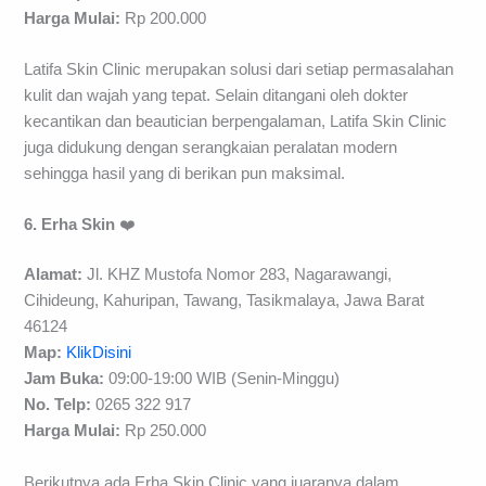
H
arga Mulai
:
Rp 200.000
Latifa Skin Clinic merupakan solusi dari setiap permasalahan
kulit dan wajah yang tepat. Selain ditangani oleh dokter
kecantikan dan beautician berpengalaman, Latifa Skin Clinic
juga didukung dengan serangkaian peralatan modern
sehingga hasil yang di berikan pun maksimal.
6. Erha Skin
❤️
Alamat:
Jl. KHZ Mustofa Nomor 283, Nagarawangi,
Cihideung, Kahuripan, Tawang, Tasikmalaya, Jawa Barat
46124
Map:
KlikDisini
Jam Buka:
09:00-19:00 WIB (Senin-Minggu)
No. Telp:
0265 322 917
H
arga Mulai
:
Rp 250.000
Berikutnya ada Erha Skin Clinic yang juaranya dalam