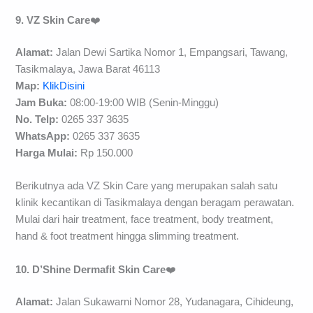
9. VZ Skin Care
❤️
Alamat:
Jalan Dewi Sartika Nomor 1, Empangsari, Tawang,
Tasikmalaya, Jawa Barat 46113
Map:
KlikDisini
Jam Buka:
08:00-19:00 WIB (Senin-Minggu)
No. Telp:
0265 337 3635
WhatsApp:
0265 337 3635
H
arga Mulai
:
Rp 150.000
Berikutnya ada VZ Skin Care yang merupakan salah satu
klinik kecantikan di Tasikmalaya dengan beragam perawatan.
Mulai dari hair treatment, face treatment, body treatment,
hand & foot treatment hingga slimming treatment.
10. D’Shine Dermafit Skin Care
❤️
Alamat:
Jalan Sukawarni Nomor 28, Yudanagara, Cihideung,