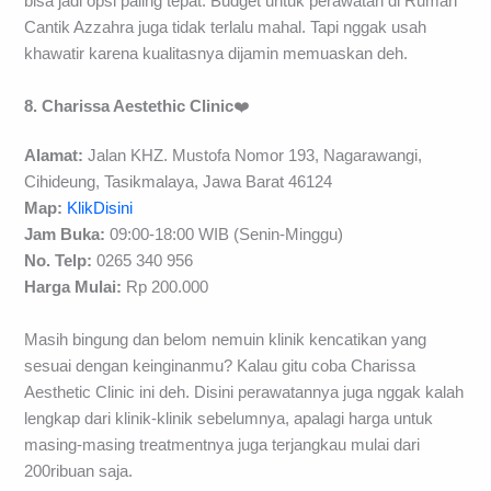
bisa jadi opsi paling tepat. Budget untuk perawatan di Rumah
Cantik Azzahra juga tidak terlalu mahal. Tapi nggak usah
khawatir karena kualitasnya dijamin memuaskan deh.
8. Charissa Aestethic Clinic
❤️
Alamat:
Jalan KHZ. Mustofa Nomor 193, Nagarawangi,
Cihideung, Tasikmalaya, Jawa Barat 46124
Map:
KlikDisini
Jam Buka:
09:00-18:00 WIB (Senin-Minggu)
No. Telp:
0265 340 956
H
arga Mulai
:
Rp 200.000
Masih bingung dan belom nemuin klinik kencatikan yang
sesuai dengan keinginanmu? Kalau gitu coba Charissa
Aesthetic Clinic ini deh. Disini perawatannya juga nggak kalah
lengkap dari klinik-klinik sebelumnya, apalagi harga untuk
masing-masing treatmentnya juga terjangkau mulai dari
200ribuan saja.