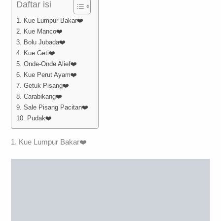
Daftar isi
1. Kue Lumpur Bakar❤️
2. Kue Manco❤️
3. Bolu Jubada❤️
4. Kue Geti❤️
5. Onde-Onde Alief❤️
6. Kue Perut Ayam❤️
7. Getuk Pisang❤️
8. Carabikang❤️
9. Sale Pisang Pacitan❤️
10. Pudak❤️
1. Kue Lumpur Bakar❤️