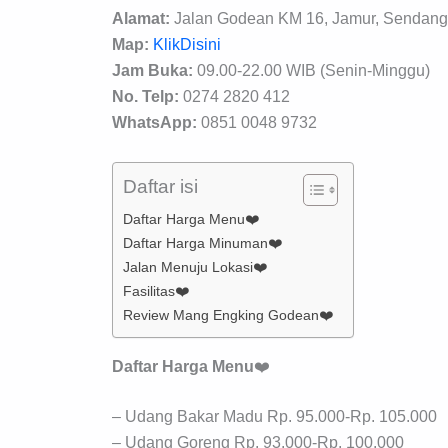
Alamat:
Jalan Godean KM 16, Jamur, Sendangr
Map:
KlikDisini
Jam Buka:
09.00-22.00 WIB (Senin-Minggu)
No. Telp:
0274 2820 412
WhatsApp:
0851 0048 9732
Daftar isi
Daftar Harga Menu❤️
Daftar Harga Minuman❤️
Jalan Menuju Lokasi❤️
Fasilitas❤️
Review Mang Engking Godean❤️
Daftar Harga Menu
❤️
– Udang Bakar Madu Rp. 95.000-Rp. 105.000
– Udang Goreng Rp. 93.000-Rp. 100.000