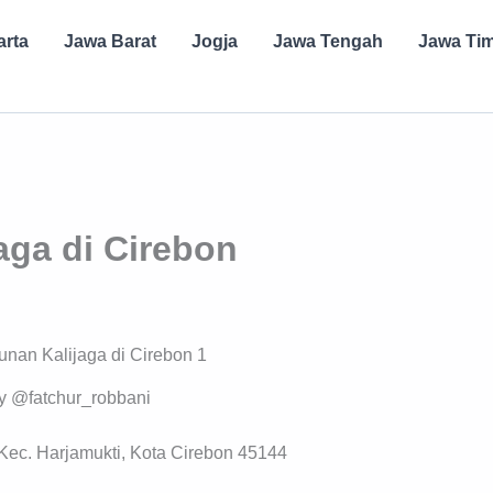
arta
Jawa Barat
Jogja
Jawa Tengah
Jawa Ti
aga di Cirebon
y @fatchur_robbani
 Kec. Harjamukti, Kota Cirebon 45144