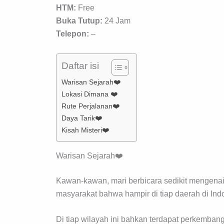
HTM:
Free
Buka Tutup:
24 Jam
Telepon:
–
Daftar isi
Warisan Sejarah❤️
Lokasi Dimana ❤️
Rute Perjalanan❤️
Daya Tarik❤️
Kisah Misteri❤️
Warisan Sejarah❤️
Kawan-kawan, mari berbicara sedikit mengenai 
masyarakat bahwa hampir di tiap daerah di Ind
Di tiap wilayah ini bahkan terdapat perkemba