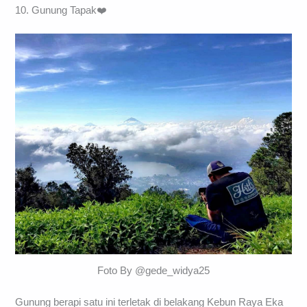
10. Gunung Tapak❤️
Foto By @gede_widya25
Gunung berapi satu ini terletak di belakang Kebun Raya Eka