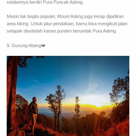
selatannya berdiri Pura Puncak Adeng.
Meski tak begitu populer,
Mount
Adeng juga kerap dijadikan
area
hiking.
Untuk jalur pendakian, kamu bisa mengikuti jalan
setapak disebelah kanan punden berundak Pura Adeng.
9. Gunung Abang❤️