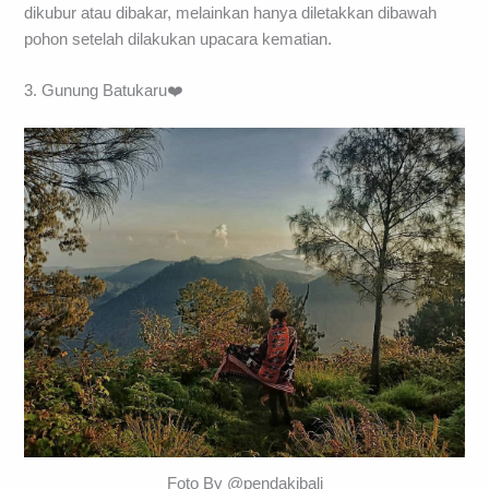
dikubur atau dibakar, melainkan hanya diletakkan dibawah
pohon setelah dilakukan upacara kematian.
3. Gunung Batukaru❤️
Foto By @pendakibali