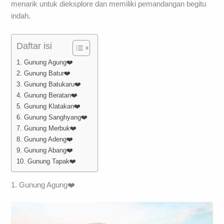
menarik untuk dieksplore dan memiliki pemandangan begitu
indah.
Daftar isi
1. Gunung Agung❤️
2. Gunung Batur❤️
3. Gunung Batukaru❤️
4. Gunung Beratan❤️
5. Gunung Klatakan❤️
6. Gunung Sanghyang❤️
7. Gunung Merbuk❤️
8. Gunung Adeng❤️
9. Gunung Abang❤️
10. Gunung Tapak❤️
1. Gunung Agung❤️