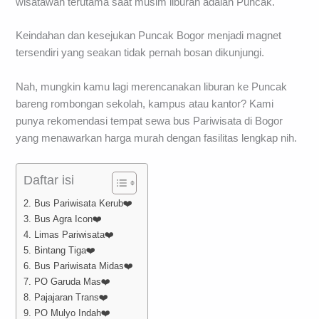
wisatawan terutama saat musim liburan adalah Puncak.
Keindahan dan kesejukan Puncak Bogor menjadi magnet
tersendiri yang seakan tidak pernah bosan dikunjungi.
Nah, mungkin kamu lagi merencanakan liburan ke Puncak
bareng rombongan sekolah, kampus atau kantor? Kami
punya rekomendasi tempat sewa bus Pariwisata di Bogor
yang menawarkan harga murah dengan fasilitas lengkap nih.
Daftar isi
2. Bus Pariwisata Kerub❤️
3. Bus Agra Icon❤️
4. Limas Pariwisata❤️
5. Bintang Tiga❤️
6. Bus Pariwisata Midas❤️
7. PO Garuda Mas❤️
8. Pajajaran Trans❤️
9. PO Mulyo Indah❤️