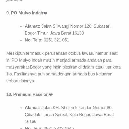
9. PO Mulyo Indah
❤️
Alamat:
Jalan Siliwangi Nomor 126, Sukasari,
Bogor Timur, Jawa Barat 16133
No. Telp:
0251 321 051
Meskipun termasuk perusahaan otobus lawas, namun saat
ini PO Mulyo Indah masih menjadi armada andalan para
masyarakat Bogor yang ingin plesiran di dalam atau luar kota
lho. Fasilitasnya pun sama dengan armada bus keluaran
terbaru lainnya.
10. Premium Passion
❤️
Alamat:
Jalan KH. Sholeh Iskandar Nomor 80,
Cibadak, Tanah Sereal, Kota Bogor, Jawa Barat
16166
No. Telp:
0821 2323 4345