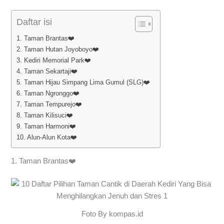
Daftar isi
1. Taman Brantas❤️
2. Taman Hutan Joyoboyo❤️
3. Kediri Memorial Park❤️
4. Taman Sekartaji❤️
5. Taman Hijau Simpang Lima Gumul (SLG)❤️
6. Taman Ngronggo❤️
7. Taman Tempurejo❤️
8. Taman Kilisuci❤️
9. Taman Harmoni❤️
10. Alun-Alun Kota❤️
1. Taman Brantas❤️
Foto By kompas.id