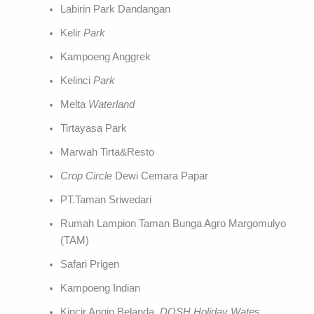
Labirin Park Dandangan
Kelir
Park
Kampoeng Anggrek
Kelinci
Park
Melta
Waterland
Tirtayasa Park
Marwah Tirta&Resto
Crop Circle
Dewi Cemara Papar
PT.Taman Sriwedari
Rumah Lampion Taman Bunga Agro Margomulyo
(TAM)
Safari Prigen
Kampoeng Indian
Kincir Angin Belanda
DOSH Holiday Wate
s