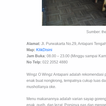
Sumber: the
Alamat:
Jl. Purwakarta No.29, Antapani Tengah
Map:
KlikDisini
Jam Buka:
08.00 – 23.00 (Minggu sampai Kami
No Telp:
022 2052 4880
Wingz O Wingz Antapani adalah rekomendasi p
enak buat nongkrong, tempatnya cukup luas dan 
mushollanya oke.
Menu makanannya adalah varian sayap goren
enak, gurih, dan lezat. Porsinya pas dan meng