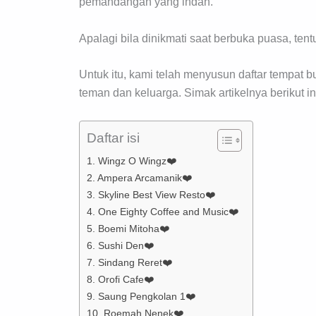
pemandangan yang indah.
Apalagi bila dinikmati saat berbuka puasa, te
Untuk itu, kami telah menyusun daftar tempat 
teman dan keluarga. Simak artikelnya berikut in
Daftar isi
1. Wingz O Wingz❤️
2. Ampera Arcamanik❤️
3. Skyline Best View Resto❤️
4. One Eighty Coffee and Music❤️
5. Boemi Mitoha❤️
6. Sushi Den❤️
7. Sindang Reret❤️
8. Orofi Cafe❤️
9. Saung Pengkolan 1❤️
10. Roemah Nenek❤️