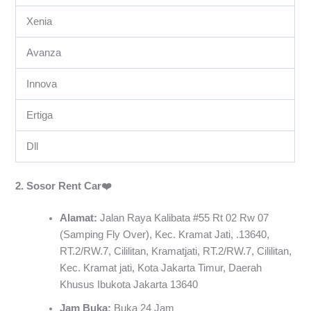
Xenia
Avanza
Innova
Ertiga
Dll
2. Sosor Rent Car❤️
Alamat:
Jalan Raya Kalibata #55 Rt 02 Rw 07
(Samping Fly Over), Kec. Kramat Jati, .13640,
RT.2/RW.7, Cililitan, Kramatjati, RT.2/RW.7, Cililitan,
Kec. Kramat jati, Kota Jakarta Timur, Daerah
Khusus Ibukota Jakarta 13640
Jam Buka:
Buka 24 Jam