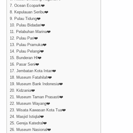
7. Ocean Ecopark❤️
8. Kepulauan Seribu❤️
9. Pulau Tidung❤️
10. Pulau Bidadari❤️
11. Pelabuhan Marina❤️
12. Pulau Pari❤️
13. Pulau Pramuka❤️
14. Pulau Pelangi❤️
15. Bunderan HI❤️
16. Pasar Seni❤️
17. Jembatan Kota Intan❤️
18. Museum Fatahilah❤️
19. Museum Bank Indonesia❤️
20. Kidzania❤️
21. Museum Taman Prasasti❤️
22. Museum Wayang❤️
23. Wisata Kawasan Kota Tua❤️
24. Masjid Istiqlal❤️
25. Gereja Katedral❤️
26. Museum Nasional❤️