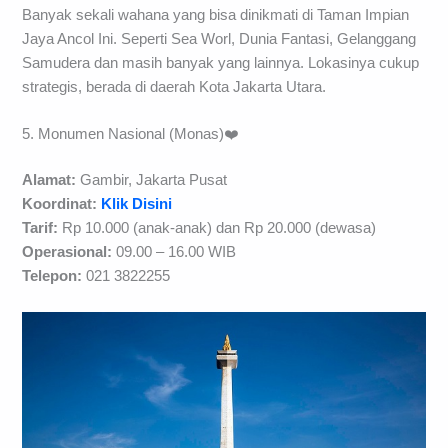
Banyak sekali wahana yang bisa dinikmati di Taman Impian
Jaya Ancol Ini. Seperti Sea Worl, Dunia Fantasi, Gelanggang
Samudera dan masih banyak yang lainnya. Lokasinya cukup
strategis, berada di daerah Kota Jakarta Utara.
5. Monumen Nasional (Monas)❤️
Alamat:
Gambir, Jakarta Pusat
Koordinat:
Klik Disini
Tarif:
Rp 10.000 (anak-anak) dan Rp 20.000 (dewasa)
Operasional:
09.00 – 16.00 WIB
Telepon:
021 3822255