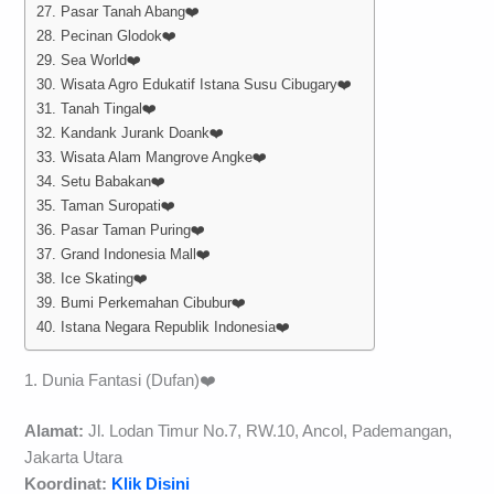
27. Pasar Tanah Abang❤️
28. Pecinan Glodok❤️
29. Sea World❤️
30. Wisata Agro Edukatif Istana Susu Cibugary❤️
31. Tanah Tingal❤️
32. Kandank Jurank Doank❤️
33. Wisata Alam Mangrove Angke❤️
34. Setu Babakan❤️
35. Taman Suropati❤️
36. Pasar Taman Puring❤️
37. Grand Indonesia Mall❤️
38. Ice Skating❤️
39. Bumi Perkemahan Cibubur❤️
40. Istana Negara Republik Indonesia❤️
1. Dunia Fantasi (Dufan)❤️
Alamat:
Jl. Lodan Timur No.7, RW.10, Ancol, Pademangan,
Jakarta Utara
Koordinat:
Klik Disini