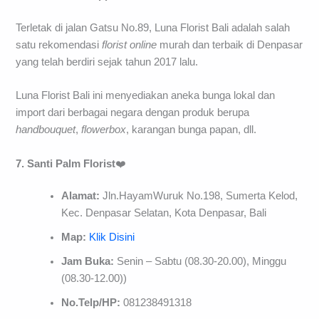
Terletak di jalan Gatsu No.89, Luna Florist Bali adalah salah
satu rekomendasi
florist
online
murah dan terbaik di Denpasar
yang telah berdiri sejak tahun 2017 lalu.
Luna Florist Bali ini menyediakan aneka bunga lokal dan
import dari berbagai negara dengan produk berupa
handbouquet
,
flowerbox
, karangan bunga papan, dll.
7. Santi
Palm
Florist
❤️
Alamat:
Jln.HayamWuruk No.198, Sumerta Kelod,
Kec. Denpasar Selatan, Kota Denpasar, Bali
Map:
Klik Disini
Jam Buka:
Senin – Sabtu (08.30-20.00), Minggu
(08.30-12.00))
No.Telp/HP:
081238491318