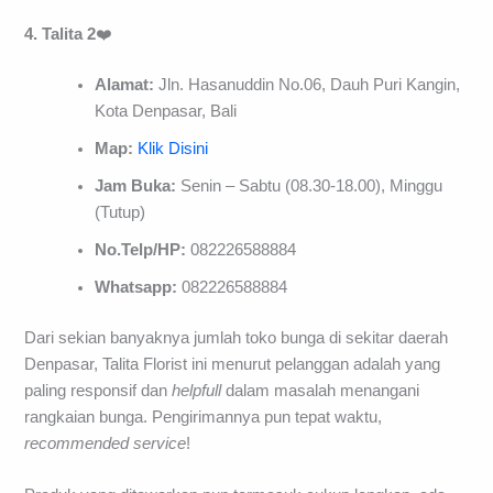
4. Talita 2
❤️
Alamat:
Jln. Hasanuddin No.06, Dauh Puri Kangin,
Kota Denpasar, Bali
Map:
Klik Disini
Jam Buka:
Senin – Sabtu (08.30-18.00), Minggu
(Tutup)
No.Telp/HP:
082226588884
Whatsapp:
082226588884
Dari sekian banyaknya jumlah toko bunga di sekitar daerah
Denpasar, Talita Florist ini menurut pelanggan adalah yang
paling responsif dan
helpfull
dalam masalah menangani
rangkaian bunga. Pengirimannya pun tepat waktu,
recommended
service
!