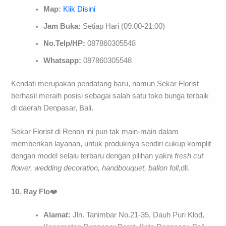
Map:
Klik Disini
Jam Buka:
Setiap Hari (09.00-21.00)
No.Telp/HP:
087860305548
Whatsapp:
087860305548
Kendati merupakan pendatang baru, namun Sekar Florist
berhasil meraih posisi sebagai salah satu toko bunga terbaik
di daerah Denpasar, Bali.
Sekar Florist di Renon ini pun tak main-main dalam
memberikan layanan, untuk produknya sendiri cukup komplit
dengan model selalu terbaru dengan pilihan yakni
fresh cut
flower, wedding
decoration, handbouquet, ballon
foll,
dll.
10. Ray
Flo
❤️
Alamat:
Jln. Tanimbar No.21-35, Dauh Puri Klod,