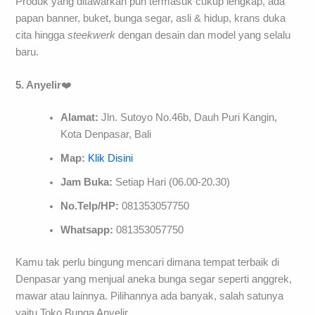
Produk yang ditawarkan pun termasuk cukup lengkap, ada
papan banner, buket, bunga segar, asli & hidup, krans duka
cita hingga
steekwerk
dengan desain dan model yang selalu
baru.
5.
Anyelir
❤️
Alamat:
Jln. Sutoyo No.46b, Dauh Puri Kangin,
Kota Denpasar, Bali
Map:
Klik Disini
Jam Buka:
Setiap Hari (06.00-20.30)
No.Telp/HP:
081353057750
Whatsapp:
081353057750
Kamu tak perlu bingung mencari dimana tempat terbaik di
Denpasar yang menjual aneka bunga segar seperti anggrek,
mawar atau lainnya. Pilihannya ada banyak, salah satunya
yaitu Toko Bunga Anyelir.