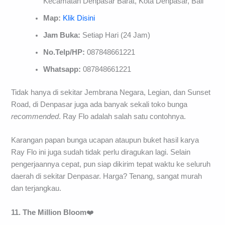
Kecamatan Denpasar Barat, Kota Denpasar, Bali
Map:
Klik Disini
Jam Buka:
Setiap Hari (24 Jam)
No.Telp/HP:
087848661221
Whatsapp:
087848661221
Tidak hanya di sekitar Jembrana Negara, Legian, dan Sunset
Road, di Denpasar juga ada banyak sekali toko bunga
recommended
. Ray Flo adalah salah satu contohnya.
Karangan papan bunga ucapan ataupun buket hasil karya
Ray Flo ini juga sudah tidak perlu diragukan lagi. Selain
pengerjaannya cepat, pun siap dikirim tepat waktu ke seluruh
daerah di sekitar Denpasar. Harga? Tenang, sangat murah
dan terjangkau.
11. The Million Bloom
❤️