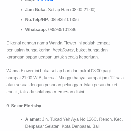
Jam Buka:
Setiap Hari (08.00-21.00)
No.Telp/HP:
085935101396
Whatsapp:
085935101396
Dikenal dengan nama Wanda Flower ini adalah tempat
penjualan bunga kering,
freshflower
, buket bunga dan
karangan papan ucapan untuk segala keperluan.
Wanda Flower ini buka setiap hari dari pukul 08:00 pagi
sampai 21:00 WIB, kecuali Minggu hanya sampai jam 12 saja
atau sesuai dengan pesanan pelanggan. Mau pesan buket
cantik, tak ada salahnya memesan disini.
9. Sekar
Florist
❤️
Alamat:
Jln. Tukad Yeh Aya No.126C, Renon, Kec.
Denpasar Selatan, Kota Denpasar, Bali