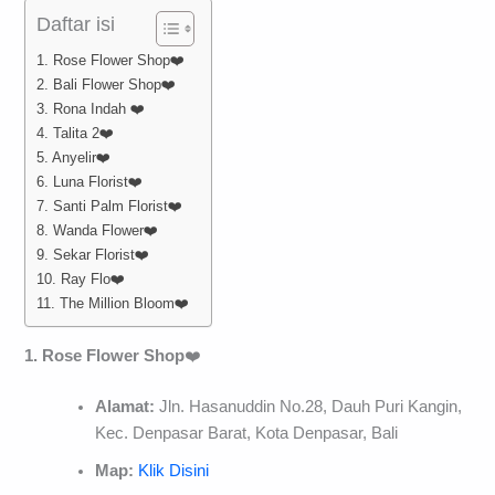
Daftar isi
1. Rose Flower Shop❤️
2. Bali Flower Shop❤️
3. Rona Indah ❤️
4. Talita 2❤️
5. Anyelir❤️
6. Luna Florist❤️
7. Santi Palm Florist❤️
8. Wanda Flower❤️
9. Sekar Florist❤️
10. Ray Flo❤️
11. The Million Bloom❤️
1. Rose Flower Shop
❤️
Alamat:
Jln. Hasanuddin No.28, Dauh Puri Kangin,
Kec. Denpasar Barat, Kota Denpasar, Bali
Map:
Klik Disini