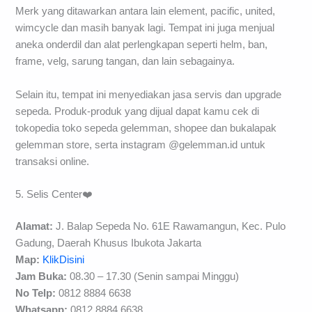
Merk yang ditawarkan antara lain element, pacific, united,
wimcycle dan masih banyak lagi. Tempat ini juga menjual
aneka onderdil dan alat perlengkapan seperti helm, ban,
frame, velg, sarung tangan, dan lain sebagainya.
Selain itu, tempat ini menyediakan jasa servis dan upgrade
sepeda. Produk-produk yang dijual dapat kamu cek di
tokopedia toko sepeda gelemman, shopee dan bukalapak
gelemman store, serta instagram @gelemman.id untuk
transaksi online.
5. Selis Center❤️
Alamat:
J. Balap Sepeda No. 61E Rawamangun, Kec. Pulo
Gadung, Daerah Khusus Ibukota Jakarta
Map:
KlikDisini
Jam Buka:
08.30 – 17.30 (Senin sampai Minggu)
No Telp:
0812 8884 6638
Whatsapp:
0812 8884 6638