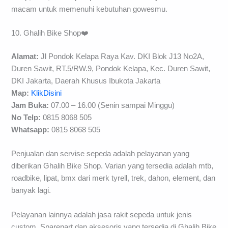
macam untuk memenuhi kebutuhan gowesmu.
10. Ghalih Bike Shop❤️
Alamat:
Jl Pondok Kelapa Raya Kav. DKI Blok J13 No2A,
Duren Sawit, RT.5/RW.9, Pondok Kelapa, Kec. Duren Sawit,
DKI Jakarta, Daerah Khusus Ibukota Jakarta
Map:
KlikDisini
Jam Buka:
07.00 – 16.00 (Senin sampai Minggu)
No Telp:
0815 8068 505
Whatsapp:
0815 8068 505
Penjualan dan servise sepeda adalah pelayanan yang
diberikan Ghalih Bike Shop. Varian yang tersedia adalah mtb,
roadbike, lipat, bmx dari merk tyrell, trek, dahon, element, dan
banyak lagi.
Pelayanan lainnya adalah jasa rakit sepeda untuk jenis
custom. Sparepart dan aksesoris yang tersedia di Ghalih Bike