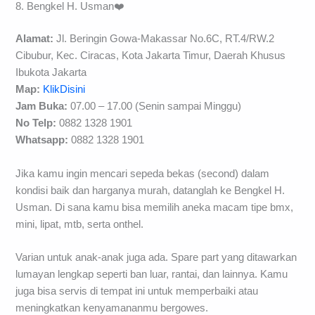
8. Bengkel H. Usman❤️
Alamat:
Jl. Beringin Gowa-Makassar No.6C, RT.4/RW.2
Cibubur, Kec. Ciracas, Kota Jakarta Timur, Daerah Khusus
Ibukota Jakarta
Map:
KlikDisini
Jam Buka:
07.00 – 17.00 (Senin sampai Minggu)
No Telp:
0882 1328 1901
Whatsapp:
0882 1328 1901
Jika kamu ingin mencari sepeda bekas (second) dalam
kondisi baik dan harganya murah, datanglah ke Bengkel H.
Usman. Di sana kamu bisa memilih aneka macam tipe bmx,
mini, lipat, mtb, serta onthel.
Varian untuk anak-anak juga ada. Spare part yang ditawarkan
lumayan lengkap seperti ban luar, rantai, dan lainnya. Kamu
juga bisa servis di tempat ini untuk memperbaiki atau
meningkatkan kenyamananmu bergowes.