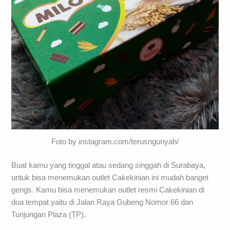
Foto by instagram.com/terusngunyah/
Buat kamu yang tinggal atau sedang singgah di Surabaya,
untuk bisa menemukan outlet Cakekinian ini mudah banget
gengs. Kamu bisa menemukan outlet resmi Cakekinian di
dua tempat yaitu di Jalan Raya Gubeng Nomor 66 dan
Tunjungan Plaza (TP).