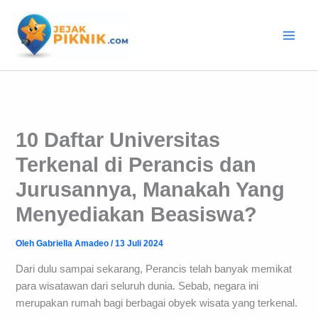
Lewati
ke
konten
10 Daftar Universitas
Terkenal di Perancis dan
Jurusannya, Manakah Yang
Menyediakan Beasiswa?
Oleh
Gabriella Amadeo
/
13 Juli 2024
Dari dulu sampai sekarang, Perancis telah banyak memikat
para wisatawan dari seluruh dunia. Sebab, negara ini
merupakan rumah bagi berbagai obyek wisata yang terkenal.