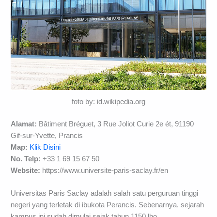
foto by: id.wikipedia.org
Alamat:
Bâtiment Bréguet, 3 Rue Joliot Curie 2e ét, 91190
Gif-sur-Yvette, Prancis
Map:
Klik Disini
No. Telp:
+33 1 69 15 67 50
Website:
https://www.universite-paris-saclay.fr/en
Universitas Paris Saclay adalah salah satu perguruan tinggi
negeri yang terletak di ibukota Perancis. Sebenarnya, sejarah
kampus ini sudah dimulai sejak tahun 1150 lho.