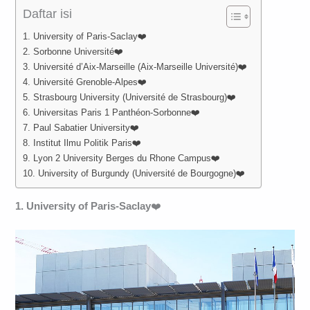
Daftar isi
1. University of Paris-Saclay❤️
2. Sorbonne Université❤️
3. Université d’Aix-Marseille (Aix-Marseille Université)❤️
4. Université Grenoble-Alpes❤️
5. Strasbourg University (Université de Strasbourg)❤️
6. Universitas Paris 1 Panthéon-Sorbonne❤️
7. Paul Sabatier University❤️
8. Institut Ilmu Politik Paris❤️
9. Lyon 2 University Berges du Rhone Campus❤️
10. University of Burgundy (Université de Bourgogne)❤️
1. University of Paris-Saclay
❤️