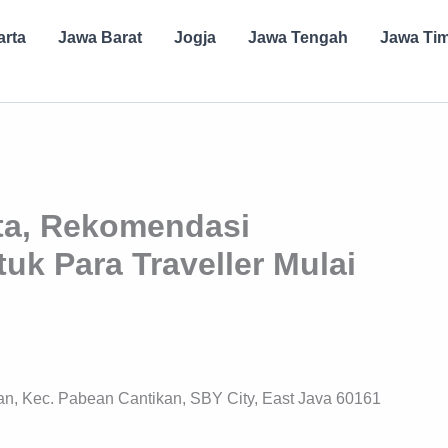
arta
Jawa Barat
Jogja
Jawa Tengah
Jawa Ti
ta, Rekomendasi
k Para Traveller Mulai
n, Kec. Pabean Cantikan, SBY City, East Java 60161