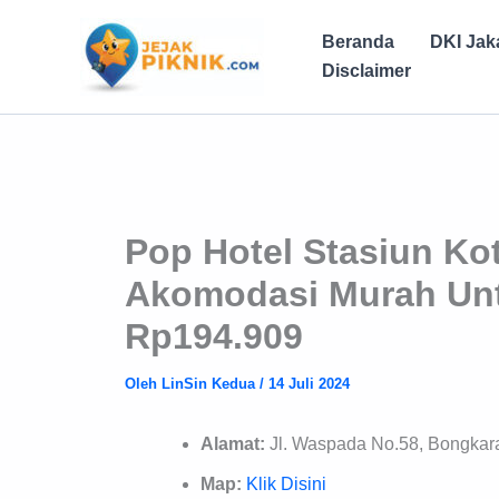
Lewati
ke
Beranda
DKI Jak
konten
Disclaimer
Pop Hotel Stasiun Ko
Akomodasi Murah Untu
Rp194.909
Oleh
LinSin Kedua
/
14 Juli 2024
Alamat:
Jl. Waspada No.58, Bongkara
Map:
Klik Disini