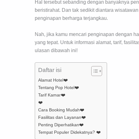
Hal tersebut sebanding dengan banyaknya pe
beristirahat. Dan tak sedikit diantara wisata
penginapan berharga terjangkau.
Nah, jika kamu mencari penginapan dengan harg
yang tepat. Untuk informasi alamat, tarif, fasilita
ulasan dibawah ini!
Daftar isi
Alamat Hotel❤️
Tentang Pop Hotel❤️
Tarif Kamar❤️
❤️
Cara Booking Mudah❤️
Fasilitas dan Layanan❤️
Penting Diperhatikan❤️
Tempat Populer Didekatnya? ❤️