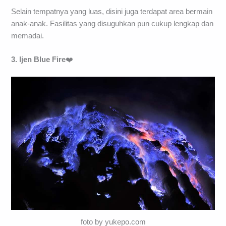
Selain tempatnya yang luas, disini juga terdapat area bermain
anak-anak. Fasilitas yang disuguhkan pun cukup lengkap dan
memadai.
3. Ijen Blue Fire
❤️
foto by yukepo.com