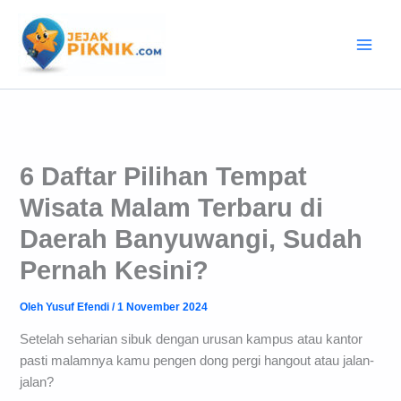
Lewati
ke
konten
6 Daftar Pilihan Tempat
Wisata Malam Terbaru di
Daerah Banyuwangi, Sudah
Pernah Kesini?
Oleh
Yusuf Efendi
/
1 November 2024
Setelah seharian sibuk dengan urusan kampus atau kantor
pasti malamnya kamu pengen dong pergi hangout atau jalan-
jalan?