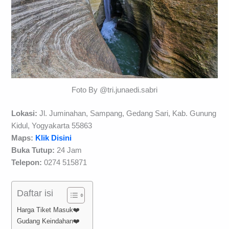
Foto By @tri.junaedi.sabri
Lokasi:
Jl. Juminahan, Sampang, Gedang Sari, Kab. Gunung
Kidul, Yogyakarta 55863
Maps:
Klik Disini
Buka Tutup:
24 Jam
Telepon:
0274 515871
Daftar isi
Harga Tiket Masuk❤️
Gudang Keindahan❤️