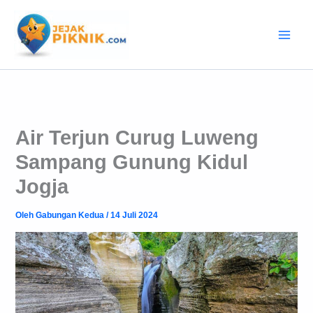
Lewati
ke
konten
Air Terjun Curug Luweng
Sampang Gunung Kidul
Jogja
Oleh
Gabungan Kedua
/
14 Juli 2024