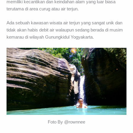
memiliki kecantikan dan keindahan alam yang luar biasa
terutama di area curug atau air terjun.
Ada sebuah kawasan wisata air terjun yang sangat unik dan
tidak akan habis debit air walaupun sedang berada di musim
kemarau di wilayah Gunungkidul Yogyakarta.
Foto By @rownnee