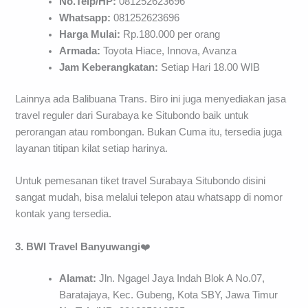
No.Telp/HP:
081252623696
Whatsapp:
081252623696
Harga Mulai:
Rp.180.000 per orang
Armada:
Toyota Hiace, Innova, Avanza
Jam Keberangkatan:
Setiap Hari 18.00 WIB
Lainnya ada Balibuana Trans. Biro ini juga menyediakan jasa
travel reguler dari Surabaya ke Situbondo baik untuk
perorangan atau rombongan. Bukan Cuma itu, tersedia juga
layanan titipan kilat setiap harinya.
Untuk pemesanan tiket travel Surabaya Situbondo disini
sangat mudah, bisa melalui telepon atau whatsapp di nomor
kontak yang tersedia.
3. BWI Travel Banyuwangi
❤️
Alamat:
Jln. Ngagel Jaya Indah Blok A No.07,
Baratajaya, Kec. Gubeng, Kota SBY, Jawa Timur