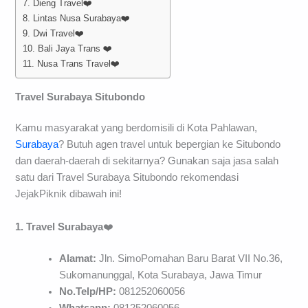
7. Dieng Travel❤️
8. Lintas Nusa Surabaya❤️
9. Dwi Travel❤️
10. Bali Jaya Trans ❤️
11. Nusa Trans Travel❤️
Travel Surabaya Situbondo
Kamu masyarakat yang berdomisili di Kota Pahlawan,
Surabaya
? Butuh agen travel untuk bepergian ke Situbondo
dan daerah-daerah di sekitarnya? Gunakan saja jasa salah
satu dari Travel Surabaya Situbondo rekomendasi
JejakPiknik dibawah ini!
1. Travel Surabaya
❤️
Alamat:
Jln. SimoPomahan Baru Barat VII No.36,
Sukomanunggal, Kota Surabaya, Jawa Timur
No.Telp/HP:
081252060056
Whatsapp:
081252060056