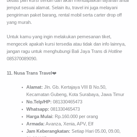
bebas pilih kursi sendiri dan akan mendapatkan layanan antar
jemput sesuai alamat. Selain itu, travel ini juga melayani
pengiriman paket barang, rental mobil serta carter drop off
yang murah.
Untuk kamu yang ingin melakukan pemesanan tiket,
mengecek apakah kursi tersedia atau tidak dan info lainnya,
jangan ragu untuk menghubungi Bali Jaya Trans di
Hotline
085370089090.
11. Nusa Trans Travel
❤️
Alamat:
Jln. Gb. Kertajaya VIII B No.50,
Kecamatan Gubeng, Kota Surabaya, Jawa Timur
No.Telp/HP:
081330465473
Whatsapp:
081330465473
Harga Mulai:
Rp.160.000 per orang
Armada:
Avanza, Xenia, APV, Elf
Jam Keberangkatan:
Setiap Hari 05.00, 09.00,