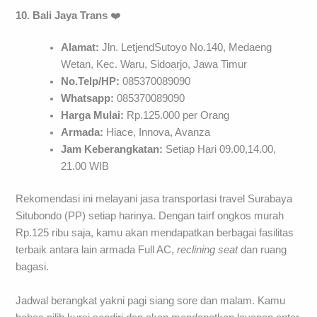
10. Bali Jaya Trans
❤️
Alamat:
Jln. LetjendSutoyo No.140, Medaeng
Wetan, Kec. Waru, Sidoarjo, Jawa Timur
No.Telp/HP:
085370089090
Whatsapp:
085370089090
Harga Mulai:
Rp.125.000 per Orang
Armada:
Hiace, Innova, Avanza
Jam Keberangkatan:
Setiap Hari 09.00,14.00,
21.00 WIB
Rekomendasi ini melayani jasa transportasi travel Surabaya
Situbondo (PP) setiap harinya. Dengan tairf ongkos murah
Rp.125 ribu saja, kamu akan mendapatkan berbagai fasilitas
terbaik antara lain armada Full AC,
reclining
seat
dan ruang
bagasi.
Jadwal berangkat yakni pagi siang sore dan malam. Kamu