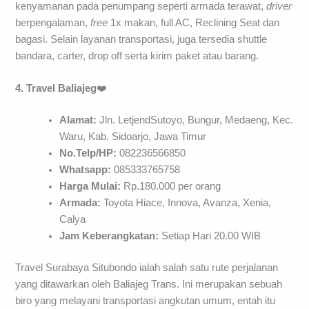
kenyamanan pada penumpang seperti armada terawat,
driver
berpengalaman,
free
1x makan, full AC, Reclining Seat dan
bagasi. Selain layanan transportasi, juga tersedia shuttle
bandara, carter, drop off serta kirim paket atau barang.
4. Travel Baliajeg
❤️
Alamat:
Jln. LetjendSutoyo, Bungur, Medaeng, Kec.
Waru, Kab. Sidoarjo, Jawa Timur
No.Telp/HP:
082236566850
Whatsapp:
085333765758
Harga Mulai:
Rp.180.000 per orang
Armada:
Toyota Hiace, Innova, Avanza, Xenia,
Calya
Jam Keberangkatan:
Setiap Hari 20.00 WIB
Travel Surabaya Situbondo ialah salah satu rute perjalanan
yang ditawarkan oleh Baliajeg Trans. Ini merupakan sebuah
biro yang melayani transportasi angkutan umum, entah itu