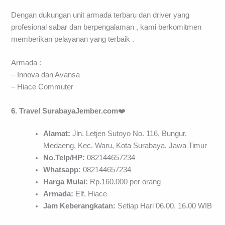
Dengan dukungan unit armada terbaru dan driver yang
profesional sabar dan berpengalaman , kami berkomitmen
memberikan pelayanan yang terbaik .
Armada :
– Innova dan Avansa
– Hiace Commuter
6. Travel SurabayaJember.com
❤️
Alamat:
Jln. Letjen Sutoyo No. 116, Bungur,
Medaeng, Kec. Waru, Kota Surabaya, Jawa Timur
No.Telp/HP:
082144657234
Whatsapp:
082144657234
Harga Mulai:
Rp.160.000 per orang
Armada:
Elf, Hiace
Jam Keberangkatan:
Setiap Hari 06.00, 16.00 WIB