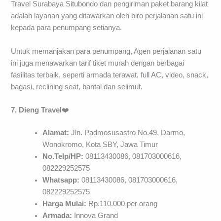
Travel Surabaya Situbondo dan pengiriman paket barang kilat
adalah layanan yang ditawarkan oleh biro perjalanan satu ini
kepada para penumpang setianya.
Untuk memanjakan para penumpang, Agen perjalanan satu
ini juga menawarkan tarif tiket murah dengan berbagai
fasilitas terbaik, seperti armada terawat, full AC, video, snack,
bagasi, reclining seat, bantal dan selimut.
7. Dieng Travel
❤️
Alamat:
Jln. Padmosusastro No.49, Darmo,
Wonokromo, Kota SBY, Jawa Timur
No.Telp/HP:
08113430086, 081703000616,
082229252575
Whatsapp:
08113430086, 081703000616,
082229252575
Harga Mulai:
Rp.110.000 per orang
Armada:
Innova Grand