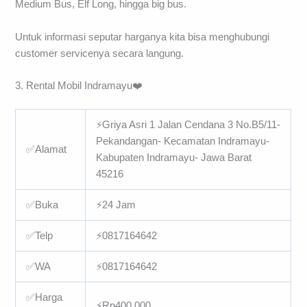
Medium Bus, Elf Long, hingga big bus.
Untuk informasi seputar harganya kita bisa menghubungi
customer servicenya secara langung.
3. Rental Mobil Indramayu❤️️
⚡Griya Asri 1 Jalan Cendana 3 No.B5/11-
Pekandangan- Kecamatan Indramayu-
✅Alamat
Kabupaten Indramayu- Jawa Barat
45216
✅Buka
⚡24 Jam
✅Telp
⚡0817164642
✅WA
⚡0817164642
✅Harga
⚡Rp400.000