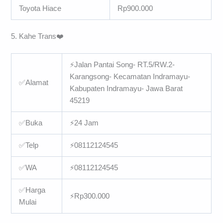
Toyota Hiace
Rp900.000
5. Kahe Trans❤️️
⚡Jalan Pantai Song- RT.5/RW.2-
Karangsong- Kecamatan Indramayu-
✅Alamat
Kabupaten Indramayu- Jawa Barat
45219
✅Buka
⚡24 Jam
✅Telp
⚡08112124545
✅WA
⚡08112124545
✅Harga
⚡Rp300.000
Mulai