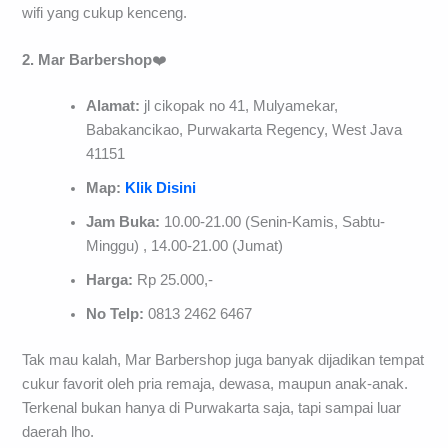
wifi yang cukup kenceng.
2. Mar Barbershop
❤️
Alamat:
jl cikopak no 41, Mulyamekar,
Babakancikao, Purwakarta Regency, West Java
41151
Map:
Klik Disini
Jam Buka:
10.00-21.00 (Senin-Kamis, Sabtu-
Minggu) , 14.00-21.00 (Jumat)
Harga:
Rp 25.000,-
No Telp:
0813 2462 6467
Tak mau kalah, Mar Barbershop juga banyak dijadikan tempat
cukur favorit oleh pria remaja, dewasa, maupun anak-anak.
Terkenal bukan hanya di Purwakarta saja, tapi sampai luar
daerah lho.