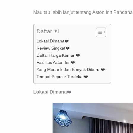
Mau tau lebih lanjut tentang Aston Inn Pandan
Daftar isi
Lokasi Dimana❤️
Review Singkat❤️
Daftar Harga Kamar ❤️
Fasilitas Aston Inn❤️
Yang Menarik dan Banyak Diburu ❤️
Tempat Populer Terdekat❤️
Lokasi Dimana
❤️