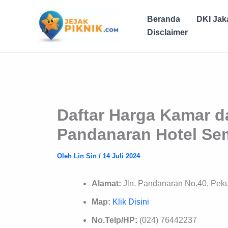
Lewati
ke
Beranda
DKI Jak
konten
Disclaimer
Daftar Harga Kamar d
Pandanaran Hotel Sem
Oleh
Lin Sin
/
14 Juli 2024
Alamat:
Jln. Pandanaran No.40, Peku
Map:
Klik Disini
No.Telp/HP:
(024) 76442237