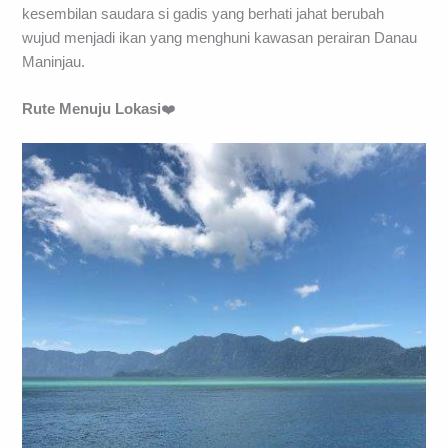
kesembilan saudara si gadis yang berhati jahat berubah
wujud menjadi ikan yang menghuni kawasan perairan Danau
Maninjau.
Rute Menuju Lokasi
❤️