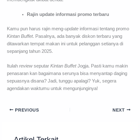
kamu cicipi. Hal ini juga berguna supaya tidak sampai
terbuang sehingga mengakibatkan pengeluaran biaya
membengkak akibat denda.
Rajin update informasi promo terbaru
Kamu pun harus rajin meng-
update
informasi tentang promo
Kintan Buffet
. Pasalnya, ada banyak diskon terbaru yang
ditawarkan tempat makan ini untuk pelanggan setianya di
sepanjang tahun 2025.
Itulah
review
seputar
Kintan Buffet
Jogja. Pasti kamu makin
penasaran kan bagaimana serunya bisa menyantap daging
sepuasnya disana? Jadi, tunggu apalagi? Yuk, segera
agendakan waktumu untuk mengunjunginya!
PREVIOUS
NEXT