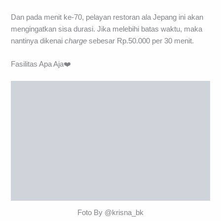
adalah durasi yang diberikan oleh resto untuk menghabiskan
semua makananmu.
Dan pada menit ke-70, pelayan restoran ala Jepang ini akan
mengingatkan sisa durasi. Jika melebihi batas waktu, maka
nantinya dikenai
charge
sebesar Rp.50.000 per 30 menit.
Fasilitas Apa Aja❤️