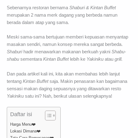
Sebenarnya restoran bernama
Shaburi & Kintan Buffet
merupakan 2 nama merk dagang yang berbeda namun
berada dalam atap yang sama.
Meski sama-sama bertujuan memberi kepuasan menyantap
masakan sendiri, namun konsep mereka sangat berbeda.
Shaburi
hadir menawarkan makanan berkuah yakni
Shabu-
shabu
sementara
Kintan Buffet
lebih ke
Yakiniku
atau
grill.
Dan pada artikel kali ini, kita akan membahas lebih lanjut
tentang
Kintan Buffet
saja. Makin penasaran kan bagaimana
sensasi makan daging sepuasnya yang ditawarkan resto
Yakiniku
satu ini? Nah, berikut ulasan selengkapnya!
Daftar isi
Harga Menu❤️
Lokasi Dimana❤️
Tata Cara Pemesanan❤️