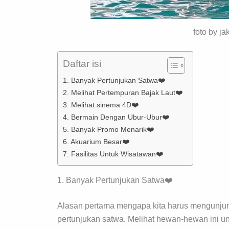
foto by j
Daftar isi
1. Banyak Pertunjukan Satwa❤️
2. Melihat Pertempuran Bajak Laut❤️
3. Melihat sinema 4D❤️
4. Bermain Dengan Ubur-Ubur❤️
5. Banyak Promo Menarik❤️
6. Akuarium Besar❤️
7. Fasilitas Untuk Wisatawan❤️
1. Banyak Pertunjukan Satwa❤️
Alasan pertama mengapa kita harus mengunju
pertunjukan satwa. Melihat hewan-hewan ini 