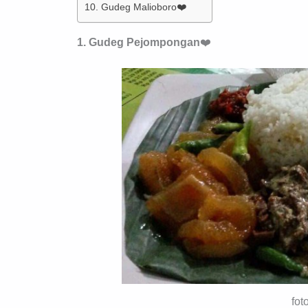
10. Gudeg Malioboro❤️
1. Gudeg Pejompongan
❤️
fot