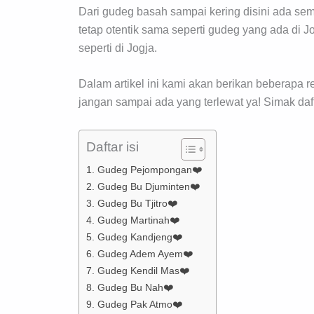
Dari gudeg basah sampai kering disini ada s
tetap otentik sama seperti gudeg yang ada di J
seperti di Jogja.
Dalam artikel ini kami akan berikan beberapa r
jangan sampai ada yang terlewat ya! Simak daf
Daftar isi
1. Gudeg Pejompongan❤️
2. Gudeg Bu Djuminten❤️
3. Gudeg Bu Tjitro❤️
4. Gudeg Martinah❤️
5. Gudeg Kandjeng❤️
6. Gudeg Adem Ayem❤️
7. Gudeg Kendil Mas❤️
8. Gudeg Bu Nah❤️
9. Gudeg Pak Atmo❤️