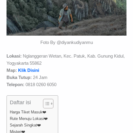
Foto By @diyankudiyanmu
Lokasi:
Nglanggeran Wetan, Kec. Patuk, Kab. Gunung Kidul,
Yogyakarta 55862
Map:
Klik Disini
Buka Tutup:
24 Jam
Telepon:
0818 0260 6050
Daftar isi
Harga Tiket Masuk❤️
Rute Menuju Lokasi❤️
Sejarah Singkat❤️
Misteri❤️