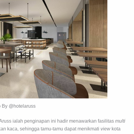
o By @hotelaruss
 Aruss ialah penginapan ini hadir menawarkan fasilitas
multi
an kaca, sehingga tamu-tamu dapat menikmati
vie
w
kota