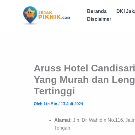
Lewati
ke
Beranda
DKI Jak
konten
Disclaimer
Aruss Hotel Candisa
Yang Murah dan Leng
Tertinggi
Oleh
Lin Sin
/
13 Juli 2024
Alamat:
Jln. Dr. Wahidin No.116, Ja
Tengah