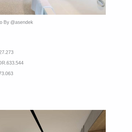
to By @asendek
27.273
DR.633.544
73.063