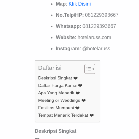
Map:
Klik Disini
No.Telp/HP:
081229393667
Whatsapp:
081229393667
Website:
hotelaruss.com
Instagram:
@hotelaruss
Daftar isi
Deskripsi Singkat ❤️
Daftar Harga Kamar❤️
Apa Yang Menarik ❤️
Meeting or Weddings ❤️
Fasilitas Mumpuni ❤️
Tempat Menarik Terdekat ❤️
Deskripsi Singkat