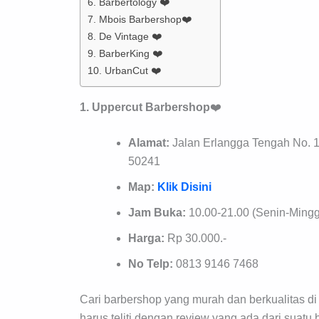
6. Barbertology ❤️
7. Mbois Barbershop❤️
8. De Vintage ❤️
9. BarberKing ❤️
10. UrbanCut ❤️
1. Uppercut Barbershop
❤️
Alamat:
Jalan Erlangga Tengah No. 
50241
Map:
Klik Disini
Jam Buka:
10.00-21.00 (Senin-Ming
Harga:
Rp 30.000.-
No Telp:
0813 9146 7468
Cari barbershop yang murah dan berkualitas
harus teliti dengan review yang ada dari suat