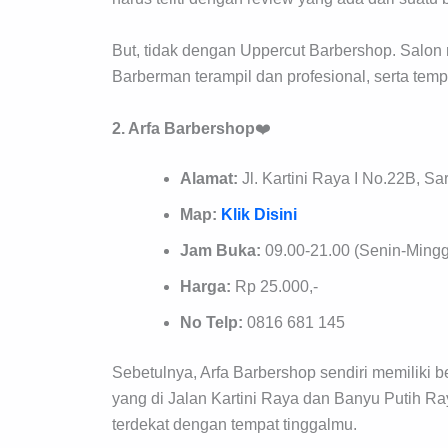
But, tidak dengan Uppercut Barbershop. Salon r
Barberman terampil dan profesional, serta tem
2. Arfa Barbershop
❤️
Alamat:
Jl. Kartini Raya I No.22B, S
Map:
Klik Disini
Jam Buka:
09.00-21.00 (Senin-Ming
Harga:
Rp 25.000,-
No Telp:
0816 681 145
Sebetulnya, Arfa Barbershop sendiri memiliki 
yang di Jalan Kartini Raya dan Banyu Putih R
terdekat dengan tempat tinggalmu.