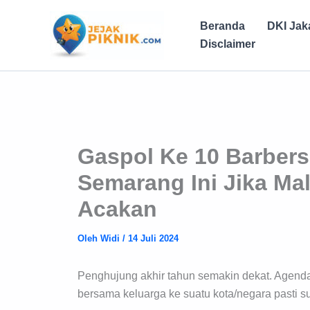
Lewati
ke
Beranda
DKI Jak
konten
Disclaimer
Gaspol Ke 10 Barber
Semarang Ini Jika M
Acakan
Oleh
Widi
/
14 Juli 2024
Penghujung akhir tahun semakin dekat. Agenda
bersama keluarga ke suatu kota/negara pasti s