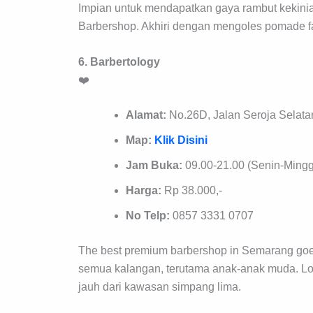
Impian untuk mendapatkan gaya rambut kekinia
Barbershop. Akhiri dengan mengoles pomade f
6. Barbertology
❤️
Alamat:
No.26D, Jalan Seroja Selat
Map:
Klik Disini
Jam Buka:
09.00-21.00 (Senin-Ming
Harga:
Rp 38.000,-
No Telp:
0857 3331 0707
The best premium barbershop in Semarang goes 
semua kalangan, terutama anak-anak muda. Loka
jauh dari kawasan simpang lima.