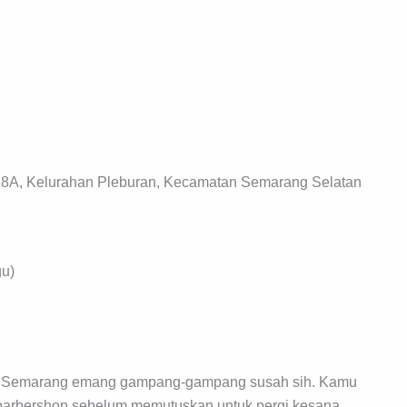
18A, Kelurahan Pleburan, Kecamatan Semarang Selatan
gu)
 di Semarang emang gampang-gampang susah sih. Kamu
u barbershop sebelum memutuskan untuk pergi kesana.