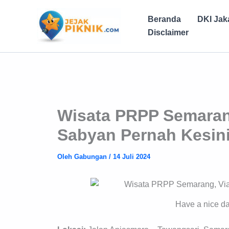
Lewati
ke
Beranda
DKI Jak
konten
Disclaimer
Wisata PRPP Semarang
Sabyan Pernah Kesini
Oleh
Gabungan
/
14 Juli 2024
Have a nice d