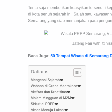
Tentu saja memberikan keasyikan tersendiri ke
di kota penuh sejarah ini. Salah satu kawasan
Semarang yang siap memanjakan para pengun
Jateng Fair with @nis
Baca Juga:
50 Tempat Wisata di Semarang
Daftar isi
Mengenal Sejarah❤️
Wahana di Grand Maerokoco❤️
Aktifitas dan Kreatifitas❤️
Malam Mingguan di M2M❤️
Sirkuit di PRPP❤️
Akses Menuju Lokasi❤️