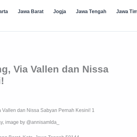
arta
Jawa Barat
Jogja
Jawa Tengah
Jawa Ti
, Via Vallen dan Nissa
!
ay, image by @annisamlda_