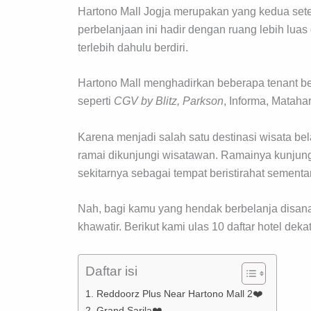
Hartono Mall Jogja merupakan yang kedua sete
perbelanjaan ini hadir dengan ruang lebih lua
terlebih dahulu berdiri.
Hartono Mall menghadirkan beberapa tenant be
seperti
CGV by Blitz, Parkson
, Informa, Mataha
Karena menjadi salah satu destinasi wisata bel
ramai dikunjungi wisatawan. Ramainya kunjun
sekitarnya sebagai tempat beristirahat sementa
Nah, bagi kamu yang hendak berbelanja disana 
khawatir. Berikut kami ulas 10 daftar hotel deka
Daftar isi
1. Reddoorz Plus Near Hartono Mall 2❤️
2. Grand Sarila❤️