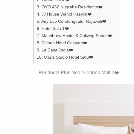
3. OYO 462 Nugraha Residence❤️
4. JJ House Wahid Hasyim❤️
5. Airy Eco Condongcatur Rajawali❤️
6. Hotel Sala 1❤️
7. Mashbrow Hostel & Coliving Space❤️
8. Citihub Hotel Gejayan❤️
9. La Casa Jogja❤️
10. Oasis Studio Hotel Satu❤️
1. Reddoorz Plus Near Hartono Mall 2❤️