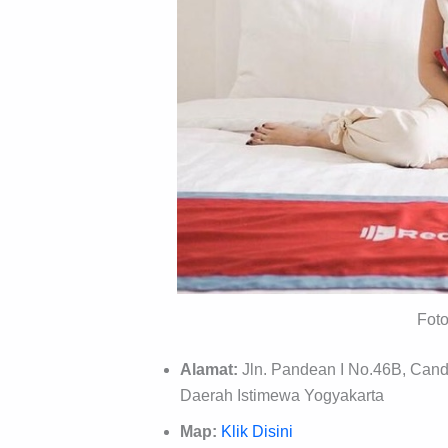
Fot
Alamat:
Jln. Pandean I No.46B, Can
Daerah Istimewa Yogyakarta
Map:
Klik Disini